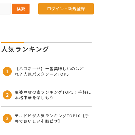
ログイン・新規登録
検索
人気ランキング
【ハコネーゼ】一番美味しいのはど
1
れ？人気パスタソースTOP5
麻婆豆腐の素ランキングTOP5！手軽に
2
本格中華を楽しもう
チルドピザ人気ランキングTOP10【手
3
軽でおいしい市販ピザ】