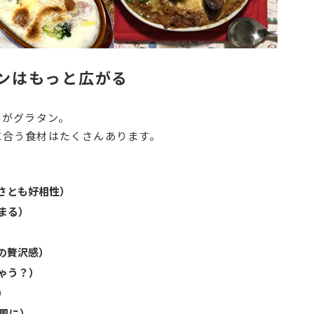
ンはもっと広がる
のがグラタン。
に合う食材はたくさんあります。
さとも好相性）
まる）
の贅沢感）
ゃう？）
）
風に）