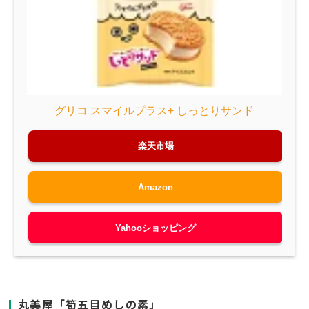
グリコ スマイルプラス+ しっとりサンド
楽天市場
Amazon
Yahooショッピング
丸美屋「
筍五目めしの素
」