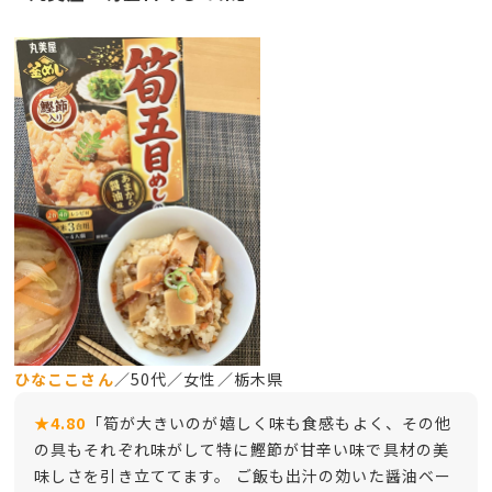
ひなここさん
／50代／女性／栃木県
★4.80
「筍が大きいのが嬉しく味も食感もよく、その他
の具もそれぞれ味がして特に鰹節が甘辛い味で具材の美
味しさを引き立ててます。 ご飯も出汁の効いた醤油ベー