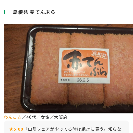
「島根発 赤てんぷら」
わんこ☆
／40代／女性／大阪府
★5.00
「山陰フェアがやってる時は絶対に買う。知らな