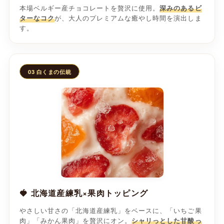
本場ベルギー産チョコレートを贅沢に使用。
深みのあるビ
が、大人のプレミアムな癒やし時間を演出しま
ターなコク
す。
03 白くまの伝統
🍓 北海道産練乳×果肉トッピング
やさしい甘さの「北海道産練乳」をベースに、「いちご果
肉」「みかん果肉」を贅沢にオン。
シャリっとした甘酸っ