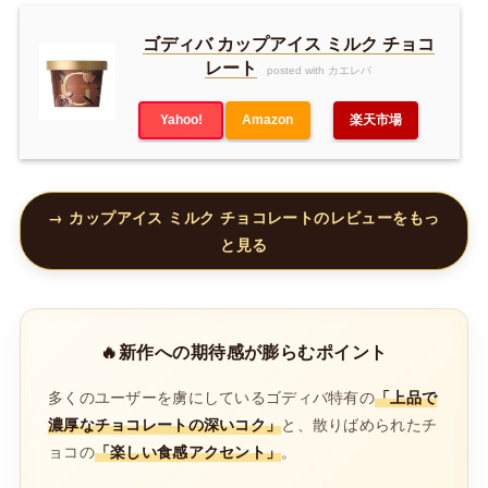
ゴディバ カップアイス ミルク チョコ
レート
posted with カエレバ
Yahoo!
Amazon
楽天市場
→ カップアイス ミルク チョコレートのレビューをもっ
と見る
🔥新作への期待感が膨らむポイント
多くのユーザーを虜にしているゴディバ特有の
「上品で
濃厚なチョコレートの深いコク」
と、散りばめられたチ
ョコの
「楽しい食感アクセント」
。