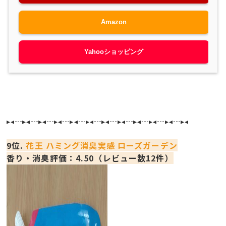
Amazon
Yahooショッピング
▸◂┄▸◂┄▸◂┄▸◂┄▸◂┄▸◂┄▸◂┄▸◂┄▸◂┄▸◂┄▸◂┄▸◂
9位.
花王 ハミング消臭実感 ローズガーデン
香り・消臭評価：4.50（レビュー数12件）