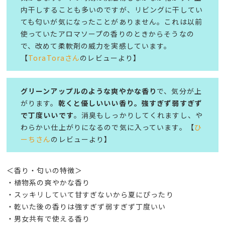
内干しすることも多いのですが、リビングに干してい
ても匂いが気になったことがありません。これは以前
使っていたアロマソープの香りのときからそうなの
で、改めて柔軟剤の威力を実感しています。
【
ToraToraさん
のレビューより】
グリーンアップルのような爽やかな香り
で、気分が上
がります。
乾くと優しいいい香り。強すぎず弱すぎず
で丁度いいです
。消臭もしっかりしてくれますし、や
わらかい仕上がりになるので気に入っています。【
ひ
ーちさん
のレビューより】
＜香り・匂いの特徴＞
​・植物系の爽やかな香り
・スッキリしていて甘すぎないから夏にぴったり
・乾いた後の香りは強すぎず弱すぎず丁度いい
・男女共有で使える香り