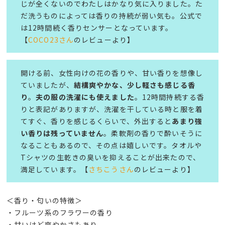
じが全くないのでわたしはかなり気に入りました。た
だ洗うものによっては香りの持続が弱い気も。公式で
は12時間続く香りセンサーとなっています。
【
COCO23さん
のレビューより】
開ける前、女性向けの花の香りや、甘い香りを想像し
ていましたが、
結構爽やかな、少し軽さも感じる香
り
。
夫の服の洗濯にも使えました
。12時間持続する香
りと表記がありますが、洗濯を干している時と服を着
てすぐ、香りを感じるくらいで、外出すると
あまり強
い香りは残っていません
。柔軟剤の香りで酔いそうに
なることもあるので、その点は嬉しいです。タオルや
Tシャツの生乾きの臭いを抑えることが出来たので、
満足しています。【
さちこうさん
のレビューより】
＜香り・匂いの特徴＞
・フルーツ系のフラワーの香り
・甘いけど爽やかさもあり