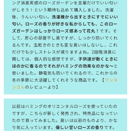
ング消臭実感のローズガーデンを言葉だけでいい匂い
がしそう！という期待も込めて購入しました。洗濯
後、うんいい匂い。
洗濯機から出すときにすでにいい
匂い。ローズの香りが好きな私からしても、このロー
ズガーデンはしっかりローズ感あって花丸！
です。そ
して、肝心の部屋干し臭ですが、しっかり防いでくれ
るんです。生乾きのときも変な臭いはしないし、これ
だけでも少しストレスが減りますよね。2段階消臭に
関しては、個人的な感想ですが、
子供達が動くときに
ほのかに香るのでそれがハミングの効果なのかな～
と
思いました。静電気も防いでくれるので、これからの
冬の季節に大活躍してくれそうな商品です。【
ワンタ
ンさん
のレビューより】
以前はハミングのオリエンタルローズを使っていたの
ですが、こちらが新しく発売され、特売品になってい
たので買ってみました。臭いは以前のものより、かな
り気に入っています。
優しい甘いローズの香り
です。