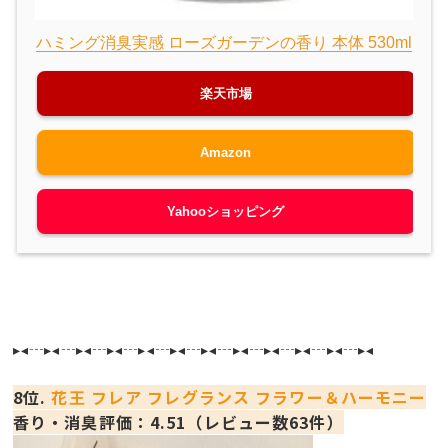
ハミング消臭実感 ローズガーデンの香り 本体 530ml
楽天市場
Amazon
Yahooショッピング
▸◂┄▸◂┄▸◂┄▸◂┄▸◂┄▸◂┄▸◂┄▸◂┄▸◂┄▸◂┄▸◂┄▸◂
8位.
花王 フレア フレグランス フラワー＆ハーモニー
香り・消臭評価：4.51（レビュー数63件）