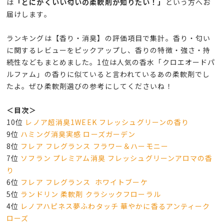
は
「とにかくいい匂いの柔軟剤が知りたい！」
という方へお
届けします。
ランキングは【香り・消臭】の評価項目で集計。香り・匂い
に関するレビューをピックアップし、香りの特徴・強さ・持
続性などもまとめました。1位は人気の香水「クロエオードパ
ルファム」の香りに似ていると言われているあの柔軟剤でし
たよ。ぜひ柔軟剤選びの参考にしてくださいね！
＜目次＞
10位
レノア超消臭1WEEK フレッシュグリーンの香り
9位
ハミング消臭実感 ローズガーデン
8位
フレア フレグランス フラワー＆ハーモニー
7位
ソフラン プレミアム消臭 フレッシュグリーンアロマの香
り
6位
フレア フレグランス ホワイトブーケ​
5位
ランドリン 柔軟剤 クラシックフローラル
4位
レノアハピネス夢ふわタッチ 華やかに香るアンティーク
ローズ