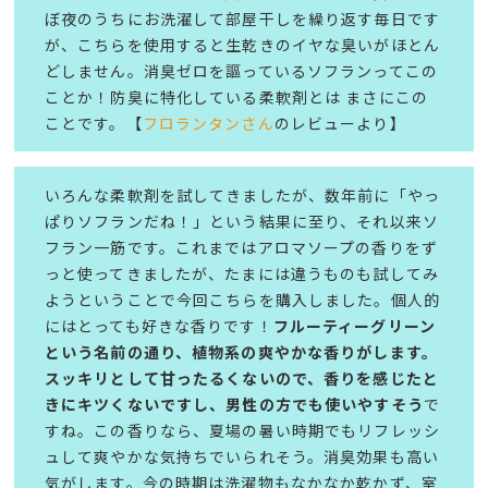
ぼ夜のうちにお洗濯して部屋干しを繰り返す毎日です
が、こちらを使用すると生乾きのイヤな臭いがほとん
どしません。消臭ゼロを謳っているソフランってこの
ことか！防臭に特化している柔軟剤とは まさにこの
ことです。【
フロランタンさん
のレビューより】
いろんな柔軟剤を試してきましたが、数年前に「やっ
ぱりソフランだね！」という結果に至り、それ以来ソ
フラン一筋です。これまではアロマソープの香りをず
っと使ってきましたが、たまには違うものも試してみ
ようということで今回こちらを購入しました。個人的
にはとっても好きな香りです！
フルーティーグリーン
という名前の通り、植物系の爽やかな香りがします。
スッキリとして甘ったるくないので、香りを感じたと
きにキツくないですし、男性の方でも使いやすそう
で
すね。この香りなら、夏場の暑い時期でもリフレッシ
ュして爽やかな気持ちでいられそう。消臭効果も高い
気がします。今の時期は洗濯物もなかなか乾かず、室