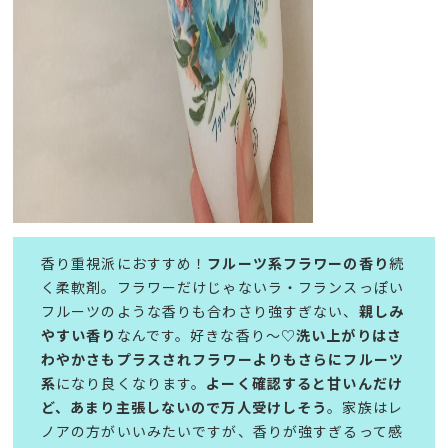
香り重視派におすすめ！
フルーツ系フラワーの香り
続
く柔軟剤。フラワーだけじゃないラ・フランスっぽい
フルーツのような香りも合わさり強すぎない、
親しみ
やすい香り
なんです。好きな香り〜♡
洗い上がりはさ
わやかさもプラスされフラワーよりもさらにフルーツ
系
になり良くなります。
よーく確認すると甘いんだけ
ど、あまり主張しないので万人受けしそう
。家族はレ
ノアの方がいいみたいですが、香りが強すぎるって感