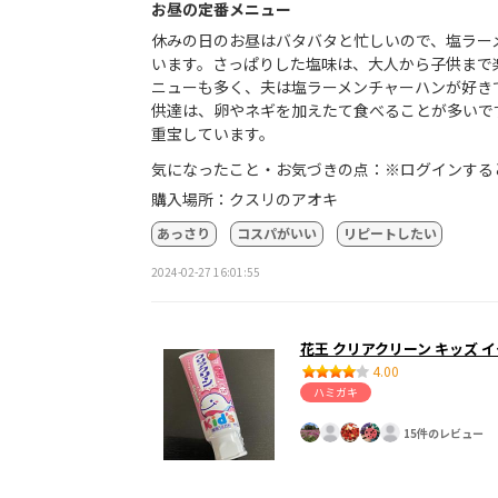
お昼の定番メニュー
休みの日のお昼はバタバタと忙しいので、塩ラー
います。さっぱりした塩味は、大人から子供まで
ニューも多く、夫は塩ラーメンチャーハンが好き
供達は、卵やネギを加えたて食べることが多いで
重宝しています。
気になったこと・お気づきの点：※ログインする
購入場所：クスリのアオキ
あっさり
コスパがいい
リピートしたい
2024-02-27 16:01:55
花王 クリアクリーン キッズ 
4.00
ハミガキ
15件のレビュー