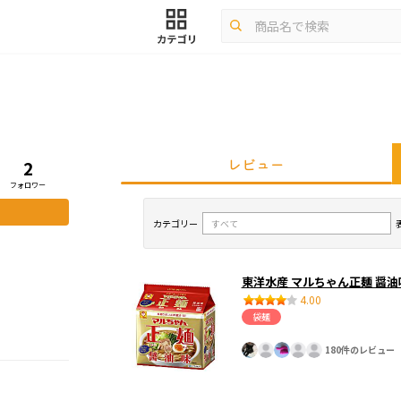
レビュー
2
フォロワー
カテゴリー
東洋水産 マルちゃん正麺 醤油
4.00
袋麺
180件のレビュー