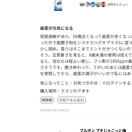
26件のレビュー
歯茎が元気になる
知覚過敏があり、50歳近くなって歯茎が赤くな
ったので歯磨き粉をシステマハグキプラスSに変
少し固め。香りはそこまでミントがきつくないの
そう。注意書きを見ると、6歳未満の使用は控え
ると、泡立ちは程よい感じ。フッ素が1450pp
さそうです。磨き終わって、うがいのあとは歯茎
を使用してから、歯茎の調子がいいので私にはあ
気になったこと・お気づきの点：※ログインする
購入場所：クスリのアオキ
爽快感
リピートしたい
2024-02-26 15:46:55
ブルボン プチじゃこっと梅