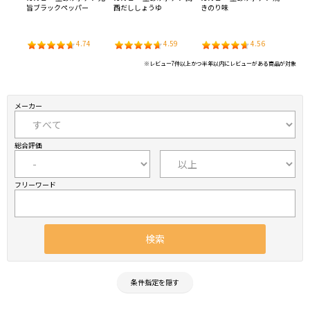
旨ブラックペッパー
西だししょうゆ
きのり味
味こぼ
9
4.74
4.59
4.56
※レビュー7件以上かつ半年以内にレビューがある商品が対象
メーカー
総合評価
フリーワード
条件指定を隠す