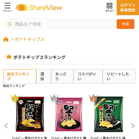
ログイン
新規登録
検索
>
ポテトチップス
ポテトチップスランキング
総合ランキン
濃
あっさ
コスパがい
リピートした
グ
厚
り
い
い
総合ランキング
4
1
2
3
ップス
カルビー 堅あげポテト 鬼
カルビー 堅あげポテト 関
カルビー 堅あげポテト 焼
湖池屋