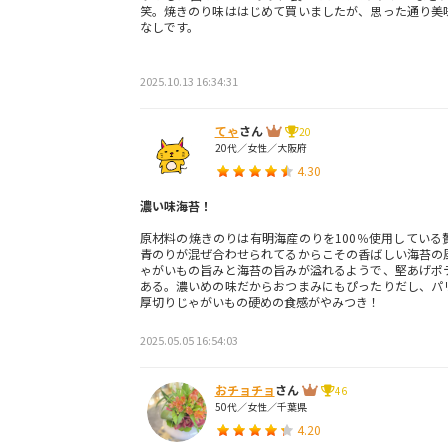
笑。焼きのり味ははじめて買いましたが、思った通り美
なしです。
2025.10.13 16:34:31
てゃ
さん
20
20代／女性／大阪府
4.30
濃い味海苔！
原材料の焼きのりは有明海産のりを100％使用している
青のりが混ぜ合わせられてるからこその香ばしい海苔の
ゃがいもの旨みと海苔の旨みが溢れるようで、堅あげポ
ある。濃いめの味だからおつまみにもぴったりだし、パ
厚切りじゃがいもの硬めの食感がやみつき！
2025.05.05 16:54:03
おチョチョ
さん
46
50代／女性／千葉県
4.20