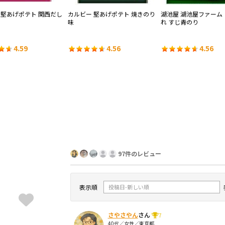
 堅あげポテト 関西だし
カルビー 堅あげポテト 焼きのり
湖池屋 湖池屋ファーム
味
れ すじ青のり
4.59
4.56
4.56
97件のレビュー
表示順
さやさやん
さん
7
40代／女性／東京都