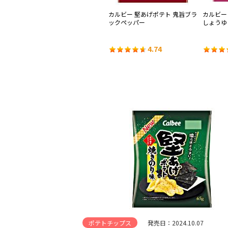
州し
カルビー ポテトチップス コンソ
カルビー 堅あげポテト 鬼旨ブラ
カルビー
メパンチ
ックペッパー
しょうゆ
4.49
4.74
ポテトチップス
発売日：2024.10.07