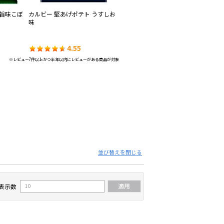
 旨味こぼ
カルビー 堅あげポテト うすしお
カルビー 堅あげポテト 九州しょ
カ
味
うゆ
お
4.55
4.55
※レビュー7件以上かつ半年以内にレビューがある商品が対象
並び替えを閉じる
表示数