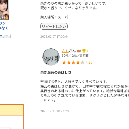
焼きのりの味が乗っかって、おいしいです。
硬さと香りで、くせになりそうです。
購入場所：スーパー
リピートしたい
2026.02.07 17:00:44
んも
さん
30
30代／女性／東京都
4.20
焼き海苔の香ばしさ
堅あげポテト、大好きでよく食べています。
海苔の香ばしさが豊かで、口の中で噛む程にそれが広が
奥行きのある味わいに仕上がっています。絶妙な塩味加
りをより引き立てている印象。ザクザクとした軽快な食
ったです。
2025.12.31 20:27:20