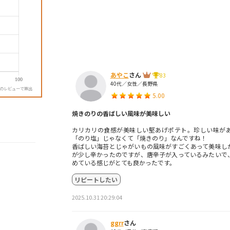
あやこ
さん
83
40代／女性／長野県
降のレビューで算出
5.00
焼きのりの香ばしい風味が美味しい
カリカリの食感が美味しい堅あげポテト。珍しい味が
「のり塩」じゃなくて「焼きのり」なんですね！
香ばしい海苔とじゃがいもの風味がすごくあって美味し
が少し辛かったのですが、唐辛子が入っているみたいで
めている感じがとても良かったです。
リピートしたい
2025.10.31 20:29:04
ggrr
さん