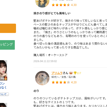
4.30
焼きのり感がとても美味しい
堅あげポテトが好きで、焼きのり味って珍しいなと思っ
ベースの堅さのあるチップスがやはりどんどん食べてし
噛めば噛むほど味わいがあって、ポテト感もしっかり感
また、「焼き」のりさというのもしっかりあって期待通
のりの香りなどもあり、有明ののりを使っているとのこ
ました。
食べ切った後の満足感もあり、のり味はあまり買わない
ョッピング
てみたいかもって思ったりする商品でした。
購入場所：オーケーストア
2026.04.11 22:59:02
プリムラ
さん
117
60代～／女性／石川県
4.20
のり
のりのついているポテトチップスは、風味がいいです
も、好きなテイストの１つです。
堅あげポテトは、焼きのり味とあります。カリカリとし