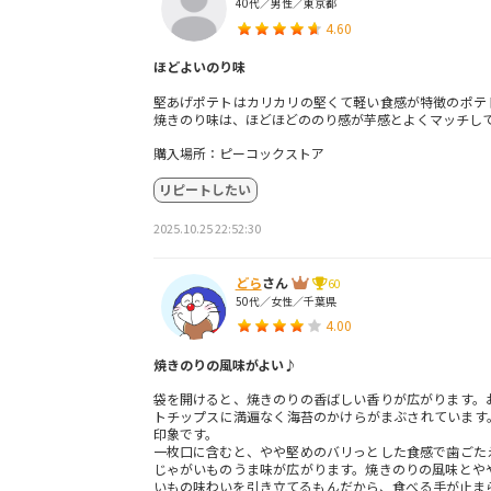
40代／男性／東京都
4.60
ほどよいのり味
堅あげポテトはカリカリの堅くて軽い食感が特徴のポテ
焼きのり味は、ほどほどののり感が芋感とよくマッチし
購入場所：ピーコックストア
リピートしたい
2025.10.25 22:52:30
どら
さん
60
50代／女性／千葉県
4.00
焼きのりの風味がよい♪
袋を開けると、焼きのりの香ばしい香りが広がります。
トチップスに満遍なく海苔のかけらがまぶされています
印象です。
一枚口に含むと、やや堅めのバリっとした食感で歯ごた
じゃがいものうま味が広がります。焼きのりの風味とや
いもの味わいを引き立てるもんだから、食べる手が止ま