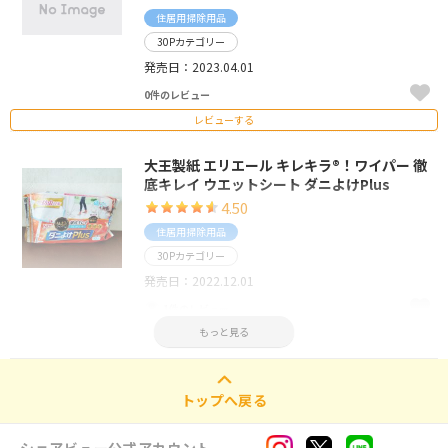
住居用掃除用品
30Pカテゴリー
発売日：2023.04.01
0件のレビュー
レビューする
大王製紙 エリエール キレキラ®！ワイパー 徹
底キレイ ウエットシート ダニよけPlus
4.50
住居用掃除用品
30Pカテゴリー
発売日：2022.12.01
1件のレビュー
もっと見る
レビューする
トップへ戻る
シェアビュー公式アカウント