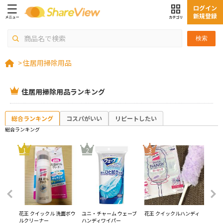
ログイン
新規登録
検索
>
住居用掃除用品
住居用掃除用品ランキング
総合ランキング
コスパがいい
リピートしたい
総合ランキング
4
1
2
3
ユニッ
花王 クイックル 洗面ボウ
ユニ・チャーム ウェーブ
花王 クイックルハンディ
ユニ・
ルクリーナー
ハンディワイパー
フロア