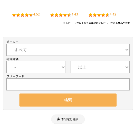
2
4.52
4.43
4.42
※レビュー7件以上かつ半年以内にレビューがある商品が対象
メーカー
総合評価
フリーワード
条件指定を隠す