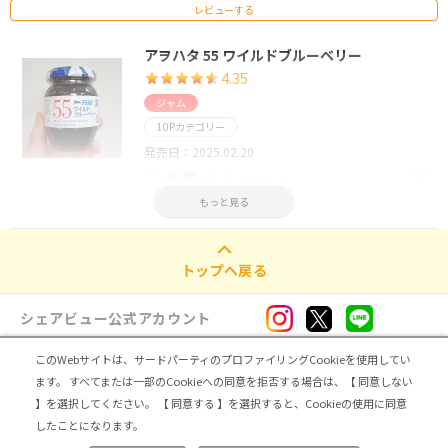
レビューする
アヲハタ 55 ワイルドブルーベリー
4.35
ジャム
10Pカテゴリー
発売日：2025.02.20
77件のレビュー
もっと見る
レビューする
トップへ戻る
シェアビュー公式アカウント
このWebサイトは、サードパーティのプロファイリングCookieを使用してい
ログイン・新規登録
ます。
すべてまたは一部のCookieへの同意を拒否する場合は、【 同意しない
】を選択してください。
【 同意する 】を選択すると、Cookieの使用に同意
トップ
|
シェアビューとは
|
レビュアー向け シェアビューインタビュー
|
カテゴリ一覧
したことになります。
|
運営会社
|
個人情報の取扱いについて
|
利用規約
|
サイトマップ