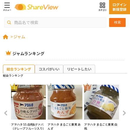
ログイン
新規登録
検索
>
ジャム
ジャムランキング
総合ランキング
コスパがいい
リピートしたい
総合ランキング
4
1
2
3
ン ス
アヲハタ 55 白桃&グァバ
アヲハタ まるごと果実 あ
アヲハタ まるごと果実 白
スドー
（グレープフルーツ入り）
んず
桃
100