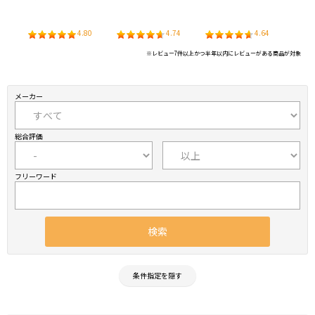
ー
0
4.80
4.74
4.64
※レビュー7件以上かつ半年以内にレビューがある商品が対象
メーカー
総合評価
フリーワード
条件指定を隠す