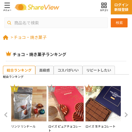
ログイン
新規登録
検索
>
チョコ・焼き菓子
チョコ・焼き菓子ランキング
総合ランキング
高級感
コスパがいい
リピートしたい
総合ランキング
4
1
2
3
ス プ
リンツ リンドール
ロイズ ピュアチョコレー
ロイズ 生チョコレート
ロッテ
ト
トリュ