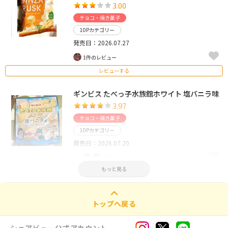
3.00
チョコ・焼き菓子
10Pカテゴリー
発売日：2026.07.27
1件のレビュー
レビューする
ギンビス たべっ子水族館ホワイト 塩バニラ味
3.97
チョコ・焼き菓子
10Pカテゴリー
発売日：2026.07.20
3件のレビュー
もっと見る
レビューする
トップへ戻る
シェアビュー公式アカウント