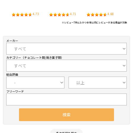
アージ
5
4.73
4.71
4.68
※レビュー7件以上かつ半年以内にレビューがある商品が対象
メーカー
カテゴリー（チョコレート類/焼き菓子類）
総合評価
フリーワード