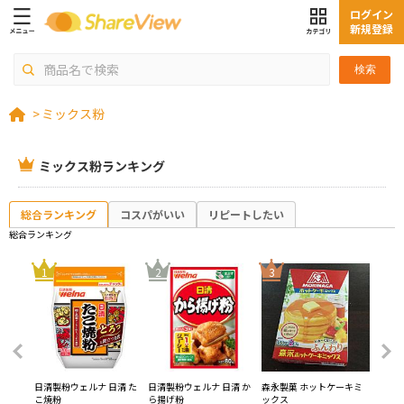
ログイン
新規登録
検索
>
ミックス粉
ミックス粉ランキング
総合ランキング
コスパがいい
リピートしたい
総合ランキング
4
1
2
3
トケー
日清製粉ウェルナ 日清 た
日清製粉ウェルナ 日清 か
森永製菓 ホットケーキミ
昭和産
こ焼粉
ら揚げ粉
ックス
ーキミ