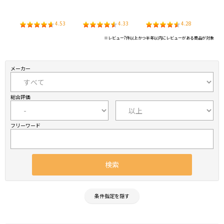
3
4.53
4.33
4.28
※レビュー7件以上かつ半年以内にレビューがある商品が対象
メーカー
総合評価
フリーワード
条件指定を隠す