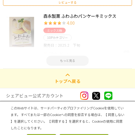
レビューする
森永製菓 ふわふわパンケーキミックス
4.00
ミックス粉
10Pカテゴリー
発売日：2025.2 下旬
1件のレビュー
もっと見る
レビューする
トップへ戻る
シェアビュー公式アカウント
このWebサイトは、サードパーティのプロファイリングCookieを使用してい
ログイン・新規登録
ます。
すべてまたは一部のCookieへの同意を拒否する場合は、【 同意しない
】を選択してください。
【 同意する 】を選択すると、Cookieの使用に同意
トップ
|
シェアビューとは
|
レビュアー向け シェアビューインタビュー
|
カテゴリ一覧
したことになります。
|
運営会社
|
個人情報の取扱いについて
|
利用規約
|
サイトマップ