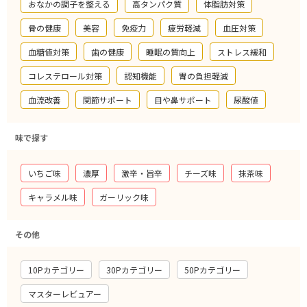
おなかの調子を整える
高タンパク質
体脂肪対策
骨の健康
美容
免疫力
疲労軽減
血圧対策
血糖値対策
歯の健康
睡眠の質向上
ストレス緩和
コレステロール対策
認知機能
胃の負担軽減
血流改善
関節サポート
目や鼻サポート
尿酸値
味で探す
いちご味
濃厚
激辛・旨辛
チーズ味
抹茶味
キャラメル味
ガーリック味
その他
10Pカテゴリー
30Pカテゴリー
50Pカテゴリー
マスターレビュアー