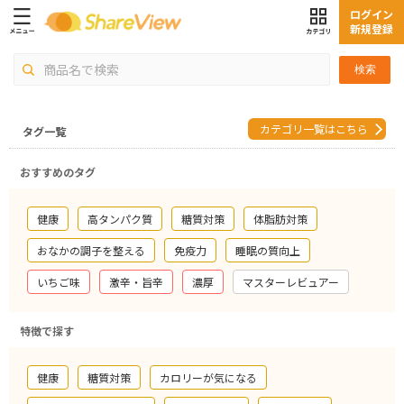
ログイン
新規登録
検索
カテゴリ一覧はこちら
タグ一覧
おすすめのタグ
健康
高タンパク質
糖質対策
体脂肪対策
おなかの調子を整える
免疫力
睡眠の質向上
いちご味
激辛・旨辛
濃厚
マスターレビュアー
特徴で探す
健康
糖質対策
カロリーが気になる