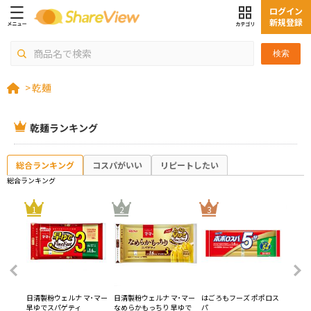
ログイン
新規登録
検索
>
乾麺
乾麺ランキング
総合ランキング
コスパがいい
リピートしたい
総合ランキング
4
1
2
3
マ･マー
日清製粉ウェルナ マ･マー
日清製粉ウェルナ マ･マー
はごろもフーズ ポポロス
ニップ
早ゆでスパゲティ
なめらかもっちり 早ゆで
パ
アム 