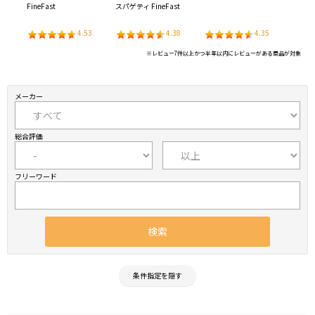
FineFast
スパゲティ FineFast
パゲッ
3
4.53
4.38
4.35
※レビュー7件以上かつ半年以内にレビューがある商品が対象
メーカー
総合評価
フリーワード
条件指定を隠す