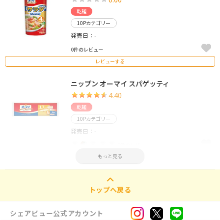
乾麺
10Pカテゴリー
発売日：-
0件のレビュー
レビューする
ニップン オーマイ スパゲッティ
4.40
乾麺
10Pカテゴリー
発売日：-
5件のレビュー
もっと見る
レビューする
トップへ戻る
シェアビュー公式アカウント