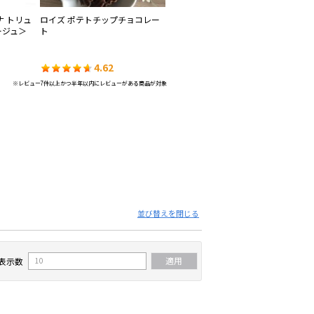
ナ トリュ
ロイズ ポテトチップチョコレー
ロイズ バトンクッキー
チ
ージュ＞
ト
ー
4.62
4.62
※レビュー7件以上かつ半年以内にレビューがある商品が対象
並び替えを閉じる
表示数