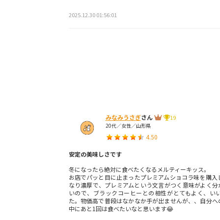
2025.12.30 01:56:01
みなみうさぎ
さん
19
20代／女性／山形県
4.50
安定の美味しさです
冬になったら絶対に食べたくなるメルティーキッス。
お店でパッと目に止まったプレミアムショコラ味を購入
なり濃厚で、プレミアムという文言がつく意味がよく分
いので、ブラックコーヒーとの相性がとてもよく、い
た。物価高で普段はなかなか手が出ませんが、、自分へ
中にあと1回は食べたいなと思います😂