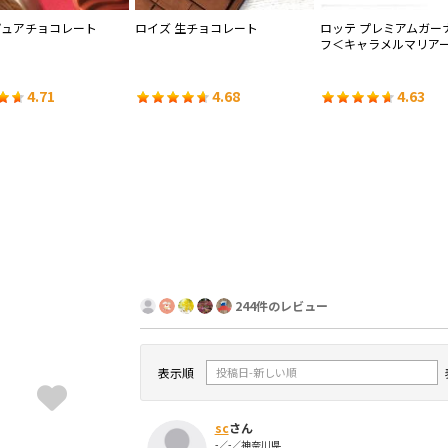
ピュアチョコレート
ロイズ 生チョコレート
ロッテ プレミアムガー
フ＜キャラメルマリア
4.71
4.68
4.63
244件のレビュー
表示順
sc
さん
-／-／神奈川県