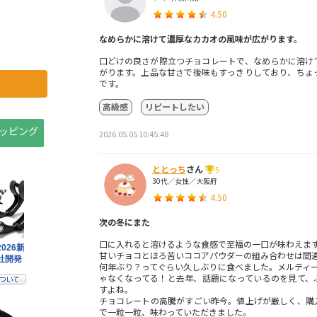
4.50
なめらかに溶けて濃厚なカカオの風味が広がります。
口どけの良さが際立つチョコレートで、なめらかに溶け
がります。上品な甘さで後味もすっきりしており、ちょ
です。
高級感
リピートしたい
ョッピング
2026.05.05 10:45:48
ととっち
さん
5
30代／女性／大阪府
4.50
次の冬にまた
口に入れると溶けるような食感で至福の一口が味わえま
甘いチョコとほろ苦いココアパウダーの組み合わせは間
何年ぶり？ってぐらい久しぶりに食べました。メルティー
ゃなくなってる！と去年、話題になっているのを見て、
すよね。
チョコレートの高騰がすごい昨今。値上げが厳しく、購
で一粒一粒、味わっていただきました。