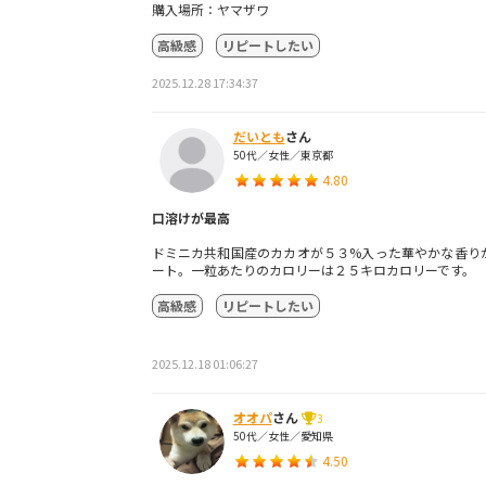
購入場所：ヤマザワ
高級感
リピートしたい
2025.12.28 17:34:37
だいとも
さん
50代／女性／東京都
4.80
口溶けが最高
ドミニカ共和国産のカカオが５３%入った華やかな香り
ート。一粒あたりのカロリーは２５キロカロリーです。
高級感
リピートしたい
2025.12.18 01:06:27
オオパ
さん
3
50代／女性／愛知県
4.50