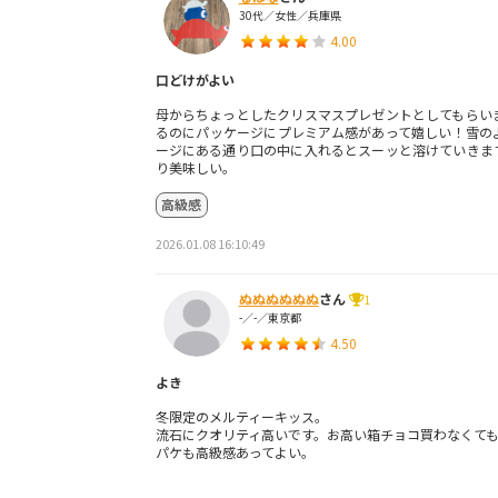
30代／女性／兵庫県
4.00
口どけがよい
母からちょっとしたクリスマスプレゼントとしてもらい
るのにパッケージにプレミアム感があって嬉しい！雪の
ージにある通り口の中に入れるとスーッと溶けていきま
り美味しい。
高級感
2026.01.08 16:10:49
ぬぬぬぬぬぬ
さん
1
-／-／東京都
4.50
よき
冬限定のメルティーキッス。
流石にクオリティ高いです。お高い箱チョコ買わなくて
パケも高級感あってよい。