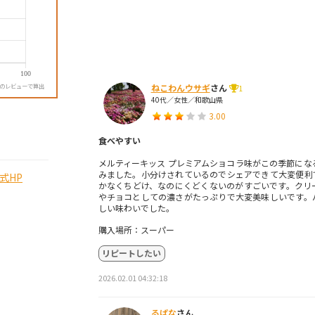
降のレビューで算出
ねこわんウサギ
さん
1
40代／女性／和歌山県
3.00
食べやすい
メルティーキッス プレミアムショコラ味がこの季節にな
みました。小分けされているのでシェアできて大変便利
式HP
かなくちどけ、なのにくどくないのがすごいです。クリ
やチョコとしての濃さがたっぷりで大変美味しいです。
しい味わいでした。
購入場所：スーパー
リピートしたい
2026.02.01 04:32:18
るぱな
さん