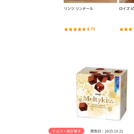
ト沖
明治 メルティーキッス プレミア
リンツ リンドール
ロイズ 
ムショコラ
4.55
4.73
チョコ・焼き菓子
発売日：2025.10.21