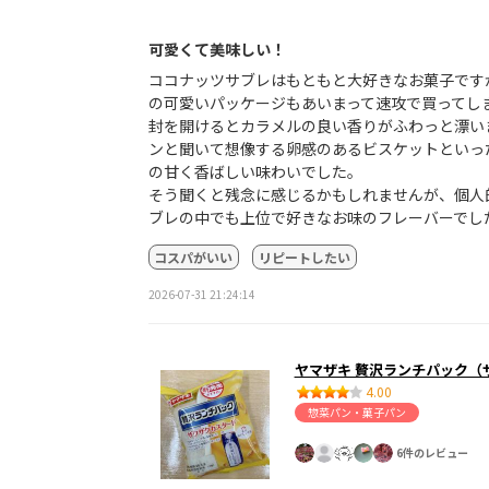
可愛くて美味しい！
ココナッツサブレはもともと大好きなお菓子です
の可愛いパッケージもあいまって速攻で買ってし
封を開けるとカラメルの良い香りがふわっと漂い
ンと聞いて想像する卵感のあるビスケットといっ
の甘く香ばしい味わいでした。
そう聞くと残念に感じるかもしれませんが、個人
ブレの中でも上位で好きなお味のフレーバーでし
コスパがいい
リピートしたい
2026-07-31 21:24:14
ヤマザキ 贅沢ランチパック（
4.00
惣菜パン・菓子パン
6件のレビュー