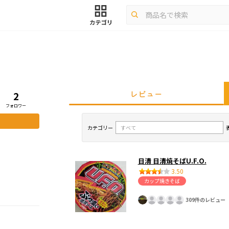
レビュー
2
フォロワー
カテゴリー
日清 日清焼そばU.F.O.
3.50
カップ焼きそば
309件のレビュー