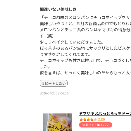
間違いない美味しさ
「チョコ風味のメロンパンにチョコホイップをサ
美味しいやつ！と、５月の新商品の中でもとりわ
メロンパンとチョコ系のパンはヤマザキの得意分
す（笑）
少しリベイクしていただきました。
ほろ苦さのあるパン生地にサックリとしたビスケ
り甘さを足してくれてます。
チョコホイップも甘さは控え目で、チョコづくし
した。
欲を言えば、せっかく美味しいのだからもっと大き
リピートしたい
2026-07-20 18:04:06
ヤマザキ ふわっとろっ生ドー
3.80
惣菜パン・菓子パン