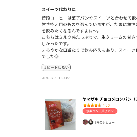
スイーツ代わりに
普段コーヒーは菓子パンやスイーツと合わせて飲
甘さ控え目のものを選んでいますが、たまに無性
を飲みたくなるんですよね〜。
こちらはミルク感たっぷりで、生クリームの甘さ
しかったです。
まろやかな口当たりで飲み応えもあり、スイーツ
でした◎
リピートしたい
2026-07-31 16:33:25
ヤマザキ チョコメロンパン（
4.50
惣菜パン・菓子パン
2件のレビュー