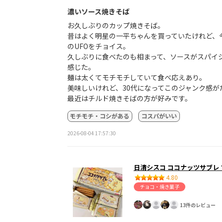
濃いソース焼きそば
お久しぶりのカップ焼きそば。
昔はよく明星の一平ちゃんを買っていたけれど、
のUFOをチョイス。
久しぶりに食べたのも相まって、ソースがスパイ
感じた。
麺は太くてモチモチしていて食べ応えあり。
美味しいけれど、30代になってこのジャンク感が
最近はチルド焼きそばの方が好みです。
モチモチ・コシがある
コスパがいい
2026-08-04 17:57:30
日清シスコ ココナッツサブレ
4.80
チョコ・焼き菓子
13件のレビュー