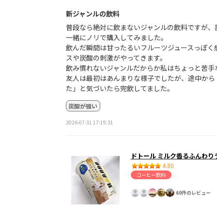
新ジャンルの飲料
普段なら絶対に飲まないジャンルの飲料ですが、
一緒にノリで購入してみました。
飲んだ瞬間は甘ったるいフルーツジュースっぽく
スや炭酸の刺激がやってきます。
飲み慣れないジャンルだからか私はちょっと苦手
友人は最初はあんまりな様子でしたが、途中から
た」と気づいたら完飲してました。
炭酸が強い
2026-07-31 17:19:31
ドトール ミルク香るふんわり
4.80
コーヒー飲料
60件のレビュー