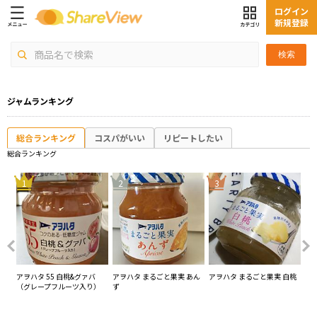
ログイン
新規登録
検索
ジャムランキング
総合ランキング
コスパがいい
リピートしたい
総合ランキング
4
1
2
3
スト
アヲハタ 55 白桃&グァバ
アヲハタ まるごと果実 あん
アヲハタ まるごと果実 白桃
スド
（グレープフルーツ入り）
ず
フ