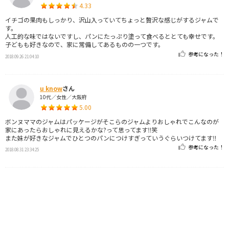
4.33
イチゴの果肉もしっかり、沢山入っていてちょっと贅沢な感じがするジャムで
す。
人工的な味ではないですし、パンにたっぷり塗って食べるととても幸せです。
子どもも好きなので、家に常備してあるものの一つです。
参考になった！
2018.09.26 21:04:10
u know
さん
10代／女性／大阪府
5.00
ボンヌママのジャムはパッケージがそこらのジャムよりおしゃれでこんなのが
家にあったらおしゃれに見えるかな?って思ってます‼️笑
また妹が好きなジャムでひとつのパンにつけすぎっていうぐらいつけてます‼️
参考になった！
2018.08.31 23:34:25