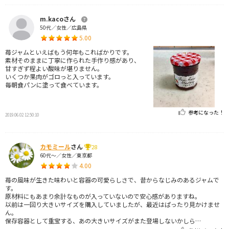
m.kacoさん
50代／女性／広島県
5.00
苺ジャムといえばもう何年もこればかりです。
素材そのままに丁寧に作られた手作り感があり、
甘すぎず程よい酸味が堪りません。
いくつか果肉がゴロっと入っています。
毎朝食パンに塗って食べています。
参考になった！
2019.06.02 12:50:10
カモミール
さん
28
60代～／女性／東京都
4.00
苺の風味が生きた味わいと容器の可愛らしさで、昔からなじみのあるジャムで
す。
原材料にもあまり余計なものが入っていないので安心感がありますね。
以前は一回り大きいサイズを購入していましたが、最近はぱったり見かけませ
ん。
保存容器として重宝する、あの大きいサイズがまた登場しないかしら…