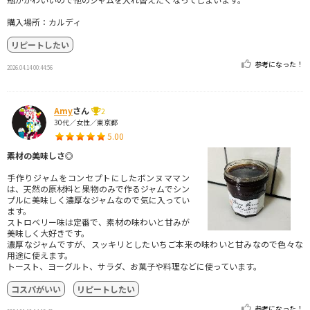
購入場所：カルディ
リピートしたい
参考になった！
2026.04.14 00:44:56
Amy
さん
2
30代／女性／東京都
5.00
素材の美味しさ◎
手作りジャムをコンセプトにしたボンヌママン
は、天然の原材料と果物のみで作るジャムでシン
プルに美味しく濃厚なジャムなので気に入ってい
ます。
ストロベリー味は定番で、素材の味わいと甘みが
美味しく大好きです。
濃厚なジャムですが、スッキリとしたいちご本来の味わいと甘みなので色々な
用途に使えます。
トースト、ヨーグルト、サラダ、お菓子や料理などに使っています。
コスパがいい
リピートしたい
参考になった！