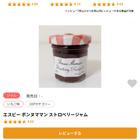
4.80
4.74
4.64
※レビュー7件以上かつ半年以内にレビューがある商品が対象
ジャム
発売日：-
いちご味
10Pカテゴリー
エスビー ボンヌママン ストロベリージャム
4.50
レビューする