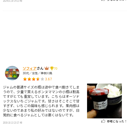
2024.01.19 14:13:48
ソフィア
さん
70
30代／女性／神奈川県
3.67
ジャムの普通サイズの瓶は途中で食べ飽きてしま
うので、少量で買えるボンヌママンの小瓶は割高
ですがとても重宝しています。こちらはオーソド
ックスないちごジャムです。甘さはそこそこで甘
すぎず、いちごの風味も感じられます。果肉感は
少ないのであまり私の好みではないのですが、日
常的に食べるジャムとしては悪くはないです。
参考になった！
2019.10.13 23:17:48