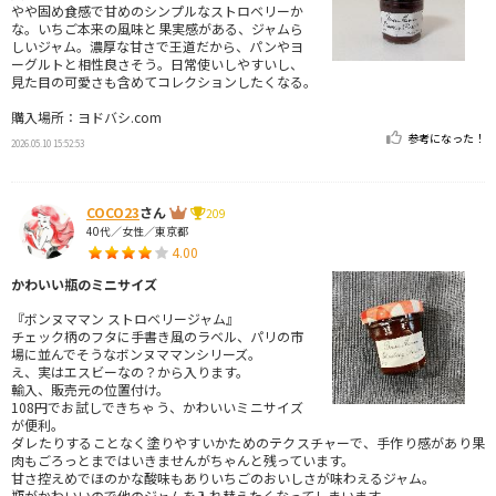
やや固め食感で甘めのシンプルなストロベリーか
な。いちご本来の風味と果実感がある、ジャムら
しいジャム。濃厚な甘さで王道だから、パンやヨ
ーグルトと相性良さそう。日常使いしやすいし、
見た目の可愛さも含めてコレクションしたくなる。
購入場所：ヨドバシ.com
参考になった！
2026.05.10 15:52:53
COCO23
さん
209
40代／女性／東京都
4.00
かわいい瓶のミニサイズ
『ボンヌママン ストロベリージャム』
チェック柄のフタに手書き風のラベル、パリの市
場に並んでそうなボンヌママンシリーズ。
え、実はエスビーなの？から入ります。
輸入、販売元の位置付け。
108円でお試しできちゃう、かわいいミニサイズ
が便利。
ダレたりすることなく塗りやすいかためのテクスチャーで、手作り感があり果
肉もごろっとまではいきませんがちゃんと残っています。
甘さ控えめでほのかな酸味もありいちごのおいしさが味わえるジャム。
瓶がかわいいので他のジャムを入れ替えたくなってしまいます。