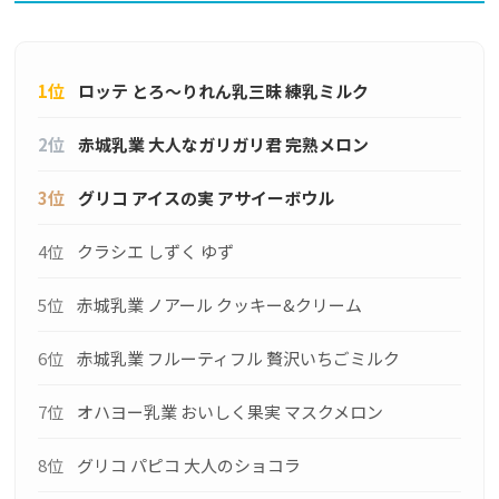
1位
ロッテ とろ～りれん乳三昧 練乳ミルク
2位
赤城乳業 大人なガリガリ君 完熟メロン
3位
グリコ アイスの実 アサイーボウル
4位
クラシエ しずく ゆず
5位
赤城乳業 ノアール クッキー&クリーム
6位
赤城乳業 フルーティフル 贅沢いちごミルク
7位
オハヨー乳業 おいしく果実 マスクメロン
8位
グリコ パピコ 大人のショコラ