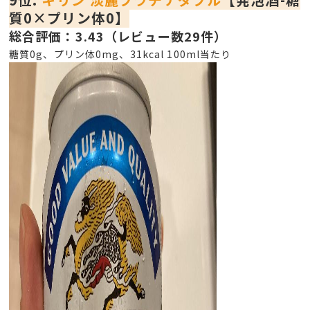
質0×プリン体0】
総合評価：3.43（レビュー数29件）
糖質0g、プリン体0mg、31kcal 100ml当たり