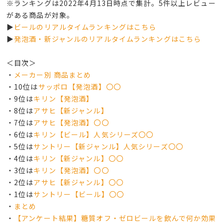
※ランキングは2022年4月13日時点で集計。5件以上レビュー
がある商品が対象。
▶
ビールのリアルタイムランキングはこちら
▶
発泡酒・新ジャンルのリアルタイムランキングはこちら
＜目次＞
・
メーカー別 商品まとめ
・10位は
サッポロ【発泡酒】〇〇
・9位は
キリン【発泡酒】
・8位は
アサヒ【新ジャンル】
・7位は
アサヒ【発泡酒】〇〇
・6位は
キリン【ビール】人気シリーズ〇〇
・5位は
サントリー【新ジャンル】人気シリーズ〇〇
・4位は
キリン【新ジャンル】〇〇
・3位は
キリン【発泡酒】〇〇
・2位は
アサヒ【新ジャンル】〇〇
・1位は
サントリー【ビール】〇〇
・
まとめ
・
【アンケート結果】糖質オフ・ゼロビールを飲んで何か効果