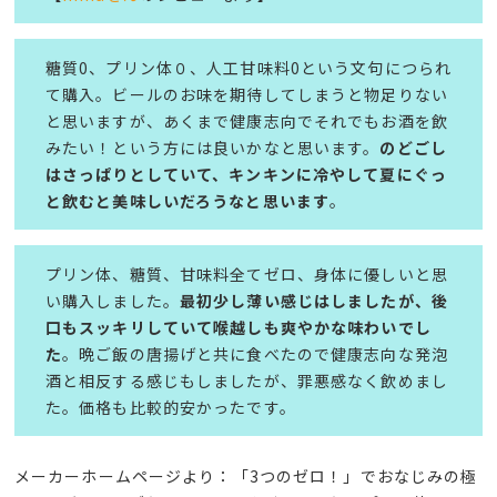
糖質0、プリン体０、人工甘味料0という文句につられ
て購入。ビールのお味を期待してしまうと物足りない
と思いますが、あくまで健康志向でそれでもお酒を飲
みたい！という方には良いかなと思います。
のどごし
はさっぱりとしていて、キンキンに冷やして夏にぐっ
と飲むと美味しいだろうなと思います
。
プリン体、糖質、甘味料全てゼロ、身体に優しいと思
い購入しました。
最初少し薄い感じはしましたが、後
口もスッキリしていて喉越しも爽やかな味わいでし
た
。晩ご飯の唐揚げと共に食べたので健康志向な発泡
酒と相反する感じもしましたが、罪悪感なく飲めまし
た。価格も比較的安かったです。
メーカーホームページより：「3つのゼロ！」でおなじみの極