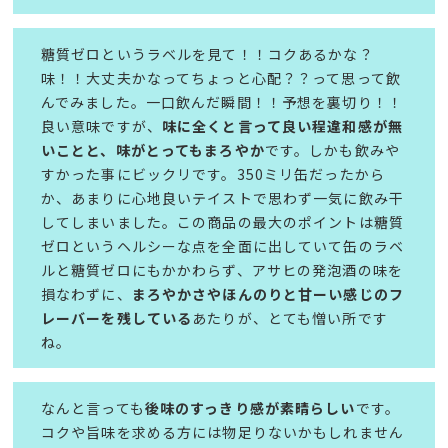
糖質ゼロというラベルを見て！！コクあるかな？
味！！大丈夫かなってちょっと心配？？って思って飲
んでみました。一口飲んだ瞬間！！予想を裏切り！！
良い意味ですが、
味に全くと言って良い程違和感が無
いことと、味がとってもまろやか
です。しかも飲みや
すかった事にビックリです。350ミリ缶だったから
か、あまりに心地良いテイストで思わず一気に飲み干
してしまいました。この商品の最大のポイントは糖質
ゼロというヘルシーな点を全面に出していて缶のラベ
ルと糖質ゼロにもかかわらず、アサヒの発泡酒の味を
損なわずに、
まろやかさやほんのりと甘ーい感じのフ
レーバーを残している
あたりが、とても憎い所です
ね。
なんと言っても
後味のすっきり感が素晴らしい
です。
コクや旨味を求める方には物足りないかもしれません