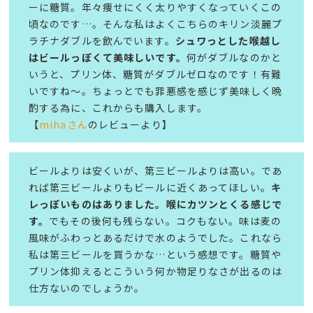
ーに糖質。年々痩せにくく太りやすくなっていくこの
頃なのです…。そんな私はよくこちらのキリン淡麗プ
ラチナダブルを飲んでいます。
シュワっとした喉越し
はビールっぽくて美味しいです。
何がダブルなのかと
いうと、プリン体、糖質がダブルゼロなのです！有難
いですね〜。ちょっとでも罪悪感を感じず美味しく晩
酌する為に、これからも購入します。
【
mihaさん
のレビューより】
ビールよりは安くいが、第三ビールよりは高い。であ
れば第三ビールよりもビールに近くあってほしい。
キ
レっぽいものはありました。喉にカツンとくる感じで
す。
でもその後何も残らない。コクもない。味は麦の
風味がふわっとあるだけで水のようでした。これなら
私は第三ビールを買うかな…という感想です。糖質や
プリン体抑えるとこういう何か物足りなさが出るのは
仕方ないのでしょうか。