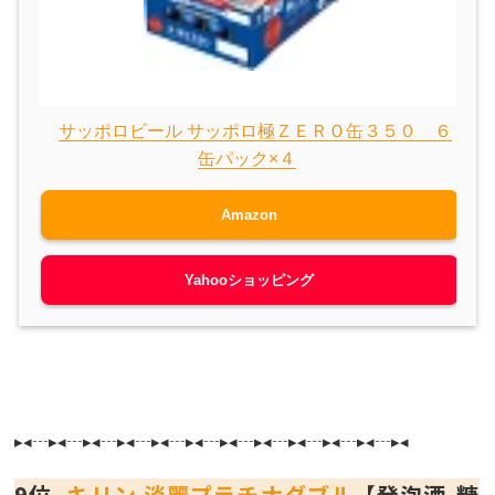
サッポロビール サッポロ極ＺＥＲＯ缶３５０ ６
缶パック×４
Amazon
Yahooショッピング
▸◂┄▸◂┄▸◂┄▸◂┄▸◂┄▸◂┄▸◂┄▸◂┄▸◂┄▸◂┄▸◂┄▸◂
9位.
キリン 淡麗プラチナダブル
【発泡酒-糖