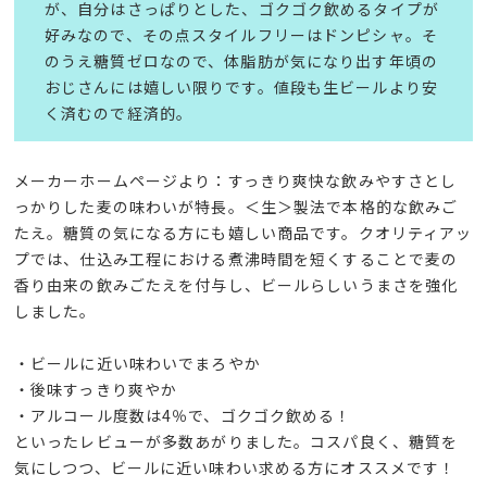
が、自分はさっぱりとした、ゴクゴク飲めるタイプが
好みなので、その点スタイルフリーはドンピシャ。そ
のうえ糖質ゼロなので、体脂肪が気になり出す年頃の
おじさんには嬉しい限りです。値段も生ビールより安
く済むので経済的。
メーカーホームページより：すっきり爽快な飲みやすさとし
っかりした麦の味わいが特長。＜生＞製法で本格的な飲みご
たえ。糖質の気になる方にも嬉しい商品です。クオリティアッ
プでは、仕込み工程における煮沸時間を短くすることで麦の
香り由来の飲みごたえを付与し、ビールらしいうまさを強化
しました。
・ビールに近い味わいでまろやか
・後味すっきり爽やか
・アルコール度数は4％で、ゴクゴク飲める！
といったレビューが多数あがりました。コスパ良く、糖質を
気にしつつ、ビールに近い味わい求める方にオススメです！