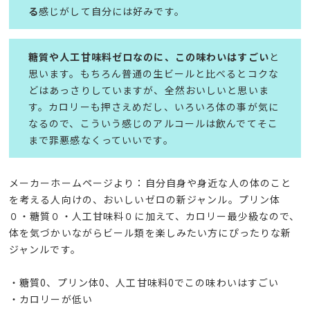
る
感じがして自分には好みです。
糖質や人工甘味料ゼロなのに、この味わいはすごい
と
思います。もちろん普通の生ビールと比べるとコクな
どはあっさりしていますが、全然おいしいと思いま
す。カロリーも押さえめだし、いろいろ体の事が気に
なるので、こういう感じのアルコールは飲んでてそこ
まで罪悪感なくっていいです。
メーカーホームページより：自分自身や身近な人の体のこと
を考える人向けの、おいしいゼロの新ジャンル。プリン体
０・糖質０・人工甘味料０に加えて、カロリー最少級なので、
体を気づかいながらビール類を楽しみたい方にぴったりな新
ジャンルです。
・糖質0、プリン体0、人工甘味料0でこの味わいはすごい
・カロリーが低い