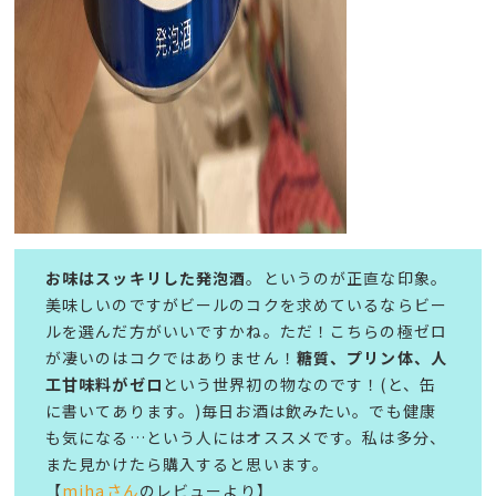
お味はスッキリした発泡酒
。というのが正直な印象。
美味しいのですがビールのコクを求めているならビー
ルを選んだ方がいいですかね。ただ！こちらの極ゼロ
が凄いのはコクではありません！
糖質、プリン体、人
工甘味料がゼロ
という世界初の物なのです！(と、缶
に書いてあります。)毎日お酒は飲みたい。でも健康
も気になる…という人にはオススメです。私は多分、
また見かけたら購入すると思います。
【
mihaさん
のレビューより】