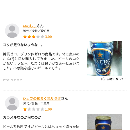
いのしし
さん
50代／女性／愛知県
3.00
コクが足りないような…。
糖質ゼロ、プリン体ゼロの商品です。体に良いの
かな(?)と思い購入してみました。ビールのコク
がないような…。たまには良いかなぁ～と思いま
した。不思議な感じのビールでした。
参考になった！
2025.01.07 22:32:50
シェフの気まぐれサラダ
さん
50代／男性／千葉県
1.00
カラメルなのか何なのか
ビール系飲料ですがビールとはちょっと違った味