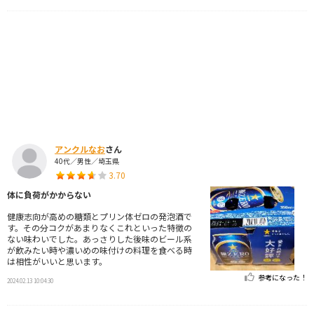
アンクルなお
さん
40代／男性／埼玉県
3.70
体に負荷がかからない
健康志向が高めの糖類とプリン体ゼロの発泡酒で
す。その分コクがあまりなくこれといった特徴の
ない味わいでした。あっさりした後味のビール系
が飲みたい時や濃いめの味付けの料理を食べる時
は相性がいいと思います。
参考になった！
2024.02.13 10:04:30