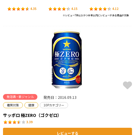
4.35
4.15
4.12
※レビュー7件以上かつ半年以内にレビューがある商品が対象
発泡酒・新ジャンル
発売日：2016.09.13
糖質対策
健康
10Pカテゴリー
サッポロ 極ZERO（ゴクゼロ）
3.39
レビューする