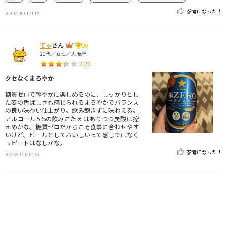
参考になった！
2026.05.10 01:51:12
てゃ
さん
20
20代／女性／大阪府
3.20
クセなくまろやか
糖質ゼロで軽やかに楽しめるのに、しっかりとし
た麦の香ばしさも感じられるまろやかでバランス
の良い味わい仕上がり。飲み飽きずに味わえる。
アルコール5%の飲みごたえはありつつ炭酸は控
えめかな。糖質ゼロだからこそ食事に合わせやす
いけど、ビールとしておいしいって感じではなく
リピートはなしかな。
参考になった！
2025.09.14 15:04:35