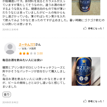
が結構強いです。原材料を見るとカラメルが入っ
ていますが果たしてそうなのか。違うお酒の味が
するような気もする。健康志向のもので味が薄い
だろうなとは思っていましたがビールの味からも
少し遠ざかっている。薄ければレモン果汁を入れ
て飲んでみようかなと思ったのですが止めました。暑い時期にゴクゴク飲むの
には良いとは思います。
参考になった！
2024.09.11 18:40:40
さーやん777
さん
-／女性／大阪府
3.00
毎日お酒を飲みたい人には良い
糖質とプリン体がゼロというキャッチフレーズと
爽やかそうなパッケージが目を引いて購入しまし
た。
毎日お酒を飲みたい人には良いかなと思います
が、ビールの美味しさとは少し遠いなと感じてし
まいました
香り
参考になった！
2024.09.05 18:49:22