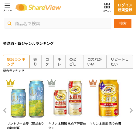
ログイン
新規登録
検索
発泡酒・新ジャンルランキング
総合ランキ
香
コ
キ
のど
コスパが
リピートし
ング
り
ク
レ
ごし
いい
たい
総合ランキング
4
1
2
3
サントリー 金麦〈陽だまり
キリン 本麒麟 氷点下貯蔵仕
キリン 本麒麟 香りの舞
サ
の散歩道〉
立て
か