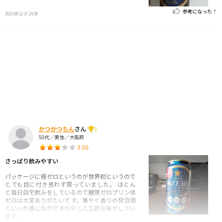
参考になった！
2023.08.12 17:24:38
かつかつちん
さん
1
50代／男性／大阪府
3.00
さっぱり飲みやすい
パッケージに極ゼロというのが世界初というので
とても目に付き思わず買っていました。 ほとん
ど毎日自宅飲みをしているので糖質ゼロプリン体
ゼロは大変ありがたいです。華やぐ香りの発泡酒
といった感じなのですが少し人工的な味がしてい
ます。