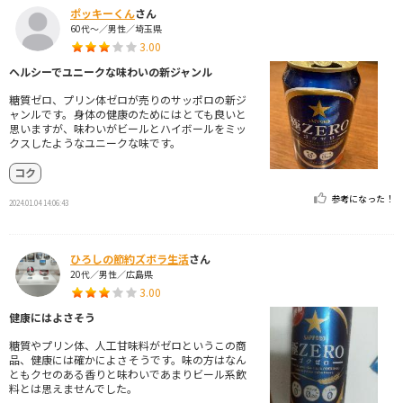
ポッキーくん
さん
60代～／男性／埼玉県
3.00
ヘルシーでユニークな味わいの新ジャンル
糖質ゼロ、プリン体ゼロが売りのサッポロの新ジ
ャンルです。身体の健康のためにはとても良いと
思いますが、味わいがビールとハイボールをミッ
クスしたようなユニークな味です。
コク
参考になった！
2024.01.04 14:06:43
ひろしの節約ズボラ生活
さん
20代／男性／広島県
3.00
健康にはよさそう
糖質やプリン体、人工甘味料がゼロというこの商
品、健康には確かによさそうです。味の方はなん
ともクセのある香りと味わいであまりビール系飲
料とは思えませんでした。