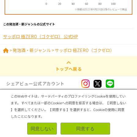
※特徴は2023年4月19日以降のレビューで算出
この発泡酒・新ジャンルの公式サイト
サッポロ 極ZERO（ゴクゼロ） 公式HP
>
発泡酒・新ジャンル
>
サッポロ 極ZERO（ゴクゼロ）
トップへ戻る
シェアビュー公式アカウント
このWebサイトは、サードパーティのプロファイリングCookieを使用してい
ログイン・新規登録
ます。
すべてまたは一部のCookieへの同意を拒否する場合は、【 同意しない
】を選択してください。
【 同意する 】を選択すると、Cookieの使用に同意
トップ
|
シェアビューとは
|
レビュアー向け シェアビューインタビュー
|
カテゴリ一覧
したことになります。
|
運営会社
|
個人情報の取扱いについて
|
利用規約
|
サイトマップ
同意しない
同意する
無料登録＆レビューで100ポイント
Copyright (C) ASMARQ Co.,Ltd. All Rights Reserved.