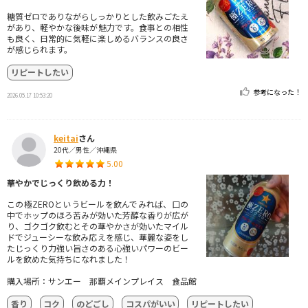
糖質ゼロでありながらしっかりとした飲みごたえ
があり、軽やかな後味が魅力です。食事との相性
も良く、日常的に気軽に楽しめるバランスの良さ
が感じられます。
リピートしたい
参考になった！
2026.05.17 10:53:20
keitai
さん
20代／男性／沖縄県
5.00
華やかでじっくり飲める力！
この極ZEROというビールを飲んでみれば、口の
中でホップのほろ苦みが効いた芳醇な香りが広が
り、ゴクゴク飲むとその華やかさが効いたマイル
ドでジューシーな飲み応えを感じ、華麗な姿をし
たじっくり力強い旨さのある心強いパワーのビー
ルを飲めた気持ちになれました！
購入場所：サンエー 那覇メインプレイス 食品館
香り
コク
のどごし
コスパがいい
リピートしたい