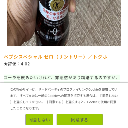
ペプシスペシャル ゼロ（サントリー）／トクホ
★評価：4.02
コーラを飲みたいけれど、罪悪感があり躊躇するのですが、
特保のコーラなので、罪悪感がなく飲めました。味も普通の
このWebサイトは、サードパーティのプロファイリングCookieを使用してい
コーラより薄く感じますが、全然美味しかったです。炭酸感
ます。
すべてまたは一部のCookieへの同意を拒否する場合は、【 同意しない
も弱めですが全く気にならず美味しかったです。肉料理にも
】を選択してください。
【 同意する 】を選択すると、Cookieの使用に同意
とても合っていて良かったです。【みっきーまうすさんのレビ
したことになります。
ューより】
同意しない
同意する