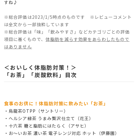
すね♪
※総合評価は2023/1/5時点のものです ※レビューコメント
は全文から一部抜粋しています
※総合評価は「味」「飲みやすさ」などカテゴリごとの評価
項目に基くもので、
体脂肪を減らす効果をあらわしたもので
はありません
＜おいしく体脂肪対策！＞
「お茶」「炭酸飲料」目次
食事のお供に！体脂肪対策に飲みたい「お茶」
・烏龍茶OTPP（サントリー）
・ヘルシア緑茶 うまみ贅沢仕立て（花王）
・十六茶 糖と脂肪にはたらく（アサヒ）
・お～いお茶 濃い茶 電子レンジ対応 ホット（伊藤園）