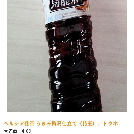
ヘルシア緑茶 うまみ贅沢仕立て（花王）／トクホ
★評価：4.09