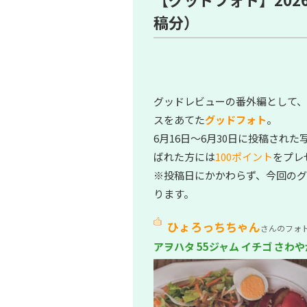
稿分）
グッドレビューの番外編として
スをあてた
グッドフォト
。
6月16日～6月30日に投稿され
ばれた方には
100ポイント
をプレ
※投稿日にかかわらず、今回のグ
ります。
ひょろっちちゃん
さんのフォ
アヲハタ 55ジャム イチゴ さ