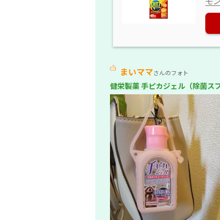
モ
まいママ
さんのフォト
健栄製薬 手ピカジェル（除菌ス