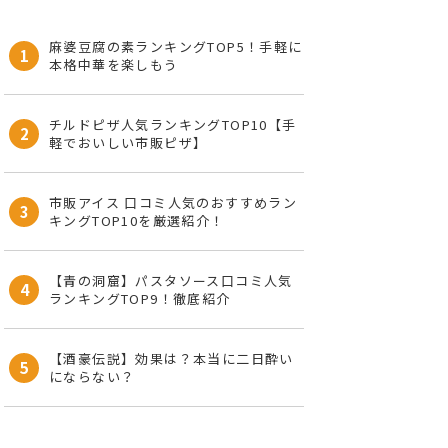
麻婆豆腐の素ランキングTOP5！手軽に
1
本格中華を楽しもう
チルドピザ人気ランキングTOP10【手
2
軽でおいしい市販ピザ】
市販アイス 口コミ人気のおすすめラン
3
キングTOP10を厳選紹介！
【青の洞窟】パスタソース口コミ人気
4
ランキングTOP9！徹底紹介
【酒豪伝説】効果は？本当に二日酔い
5
にならない？