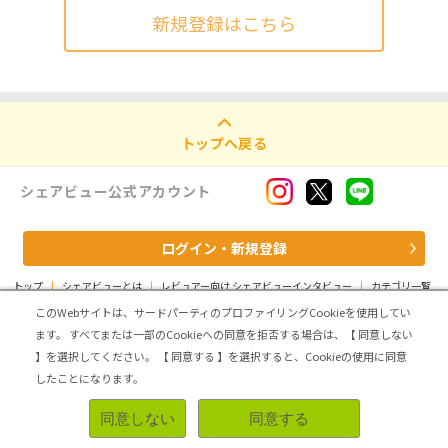
新規登録はこちら
トップへ戻る
シェアビュー公式アカウント
ログイン・新規登録
トップ
|
シェアビューとは
|
レビュアー向け シェアビューインタビュー
|
カテゴリ一覧
|
運営会社
|
個人情報の取扱いについて
|
利用規約
|
サイトマップ
このWebサイトは、サードパーティのプロファイリングCookieを使用してい
ます。
すべてまたは一部のCookieへの同意を拒否する場合は、【 同意しない
Copyright (C) ASMARQ Co.,Ltd. All Rights Reserved.
】を選択してください。
【 同意する 】を選択すると、Cookieの使用に同意
したことになります。
同意しない
同意する