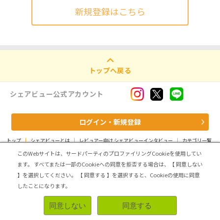
新規登録はこちら
トップへ戻る
シェアビュー公式アカウント
ログイン・新規登録
トップ
|
シェアビューとは
|
レビュアー向け シェアビューインタビュー
|
カテゴリ一覧
|
運営会社
|
個人情報の取扱いについて
|
利用規約
|
サイトマップ
このWebサイトは、サードパーティのプロファイリングCookieを使用してい
ます。
すべてまたは一部のCookieへの同意を拒否する場合は、【 同意しない
Copyright (C) ASMARQ Co.,Ltd. All Rights Reserved.
】を選択してください。
【 同意する 】を選択すると、Cookieの使用に同意
したことになります。
同意しない
同意する