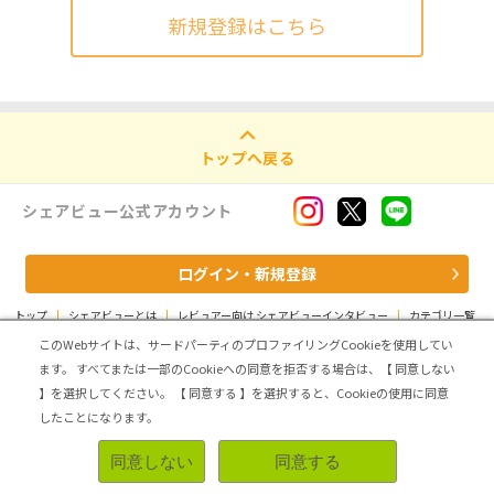
新規登録はこちら
トップへ戻る
シェアビュー公式アカウント
ログイン・新規登録
トップ
|
シェアビューとは
|
レビュアー向け シェアビューインタビュー
|
カテゴリ一覧
|
運営会社
|
個人情報の取扱いについて
|
利用規約
|
サイトマップ
このWebサイトは、サードパーティのプロファイリングCookieを使用してい
ます。
すべてまたは一部のCookieへの同意を拒否する場合は、【 同意しない
Copyright (C) ASMARQ Co.,Ltd. All Rights Reserved.
】を選択してください。
【 同意する 】を選択すると、Cookieの使用に同意
したことになります。
同意しない
同意する