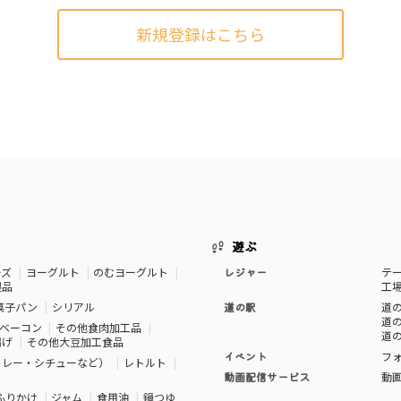
新規登録はこちら
遊ぶ
ーズ
ヨーグルト
のむヨーグルト
レジャー
テ
製品
工
菓子パン
シリアル
道の駅
道の
道の
ベーコン
その他食肉加工品
道の
揚げ
その他大豆加工食品
イベント
フ
カレー・シチューなど）
レトルト
動画配信サービス
動
ふりかけ
ジャム
食用油
鍋つゆ