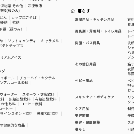
冷凍総菜 その他
冷凍米飯
凍麺(麺のみ)
暮らす
どん
カップ焼きそば
洗濯用品・キッチン用品
衣
袋麺
乾麺
食
ド麺（麺のみ）
消臭剤・芳香剤・トイレ用品
ト
ト
め
ソフトキャンディ
キャラメル
洗面・バス用具
洗
ポテトチップス
シ
ハ
レミアムアイス
デ
その他日用品
箱
衣
ラダ
除
ハイボール
チューハイ・カクテル
ベビー用品
ベ
ンアルコール飲料
抱
お
ウォーター
スポーツ・健康飲料
スキンケア・ボディケア
リ
飲料
無糖炭酸飲料
有糖炭酸飲料
ク
その他 飲料
コーヒー飲料
コーヒー
ケア用品
制
他 インスタント飲料
栄養補助飲料
美容家電
美
美容・健康施設
ス
の健康的な商品
暮らし
引