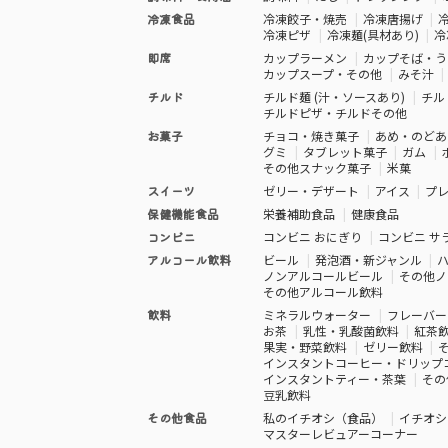
冷凍食品
冷凍餃子・焼売
冷凍唐揚げ
冷凍ピザ
冷凍麺(具材あり)
冷
即席
カップラーメン
カップそば・う
カップスープ・その他
みそ汁
チルド
チルド麺 (汁・ソースあり)
チル
チルドピザ・チルドその他
お菓子
チョコ・焼き菓子
あめ・のどあ
グミ
タブレット菓子
ガム
その他スナック菓子
米菓
スイーツ
ゼリー・デザート
アイス
プ
保健機能食品
栄養補助食品
健康食品
コンビニ
コンビニ おにぎり
コンビニ サ
アルコール飲料
ビール
発泡酒・新ジャンル
ノンアルコールビール
その他ノ
その他アルコール飲料
飲料
ミネラルウォーター
フレーバー
お茶
乳性・乳酸菌飲料
紅茶
果実・野菜飲料
ゼリー飲料
インスタントコーヒー・ドリップ
インスタントティー・茶葉
その
豆乳飲料
その他食品
私のイチオシ（食品）
イチオシ
マスターレビュアーコーナー