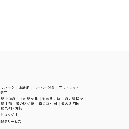
ーマパーク
水族館
スーパー銭湯
アウトレット
場見学
駅 北海道
道の駅 東北
道の駅 北陸
道の駅 関東
駅 中部
道の駅 近畿
道の駅 中国
道の駅 四国
駅 九州・沖縄
ォトスタジオ
画配信サービス