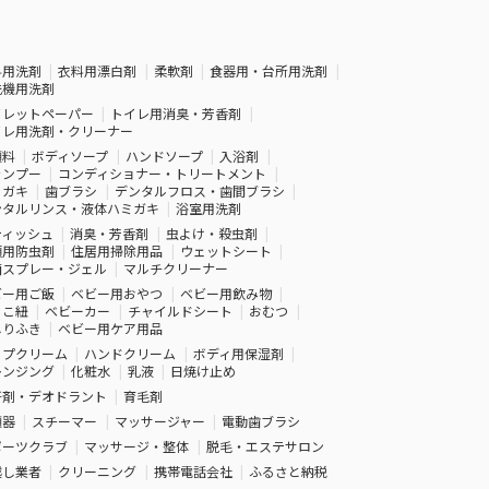
料用洗剤
衣料用漂白剤
柔軟剤
食器用・台所用洗剤
洗機用洗剤
イレットペーパー
トイレ用消臭・芳香剤
イレ用洗剤・クリーナー
顔料
ボディソープ
ハンドソープ
入浴剤
ャンプー
コンディショナー・トリートメント
ミガキ
歯ブラシ
デンタルフロス・歯間ブラシ
ンタルリンス・液体ハミガキ
浴室用洗剤
ティッシュ
消臭・芳香剤
虫よけ・殺虫剤
類用防虫剤
住居用掃除用品
ウェットシート
菌スプレー・ジェル
マルチクリーナー
ビー用ご飯
ベビー用おやつ
ベビー用飲み物
っこ紐
ベビーカー
チャイルドシート
おむつ
しりふき
ベビー用ケア用品
ップクリーム
ハンドクリーム
ボディ用保湿剤
レンジング
化粧水
乳液
日焼け止め
汗剤・デオドラント
育毛剤
顔器
スチーマー
マッサージャー
電動歯ブラシ
ポーツクラブ
マッサージ・整体
脱毛・エステサロン
越し業者
クリーニング
携帯電話会社
ふるさと納税