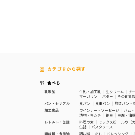
カテゴリから探す
食べる
乳製品
牛乳・加工乳
生クリーム
チ
マーガリン
バター
その他乳
パン・シリアル
食パン
食事パン
惣菜パン・
加工食品
ウインナー・ソーセージ
ハム・
漬物・キムチ
納豆
豆腐・油
レトルト・缶詰
料理の素
ミックス粉
ルウ（
缶詰
パスタソース
調味料・食用油
調味料
だし
ドレッシング