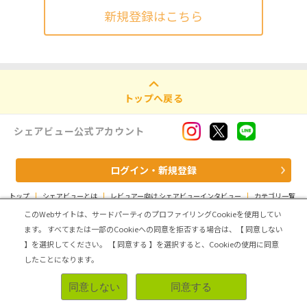
新規登録はこちら
トップへ戻る
シェアビュー公式アカウント
ログイン・新規登録
トップ
|
シェアビューとは
|
レビュアー向け シェアビューインタビュー
|
カテゴリ一覧
|
運営会社
|
個人情報の取扱いについて
|
利用規約
|
サイトマップ
このWebサイトは、サードパーティのプロファイリングCookieを使用してい
ます。
すべてまたは一部のCookieへの同意を拒否する場合は、【 同意しない
Copyright (C) ASMARQ Co.,Ltd. All Rights Reserved.
】を選択してください。
【 同意する 】を選択すると、Cookieの使用に同意
したことになります。
同意しない
同意する