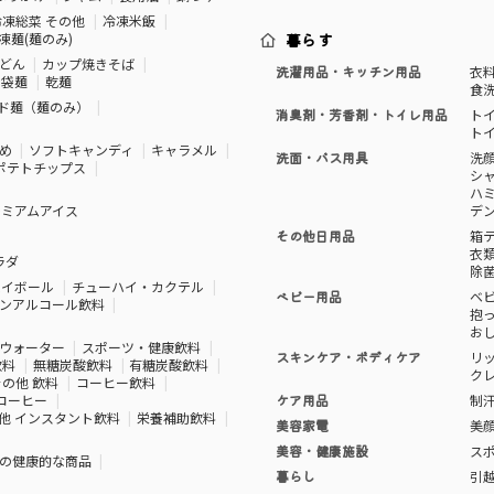
冷凍総菜 その他
冷凍米飯
凍麺(麺のみ)
暮らす
どん
カップ焼きそば
洗濯用品・キッチン用品
衣
袋麺
乾麺
食
ド麺（麺のみ）
消臭剤・芳香剤・トイレ用品
ト
ト
め
ソフトキャンディ
キャラメル
洗面・バス用具
洗
ポテトチップス
シ
ハ
レミアムアイス
デ
その他日用品
箱
衣
ラダ
除
ハイボール
チューハイ・カクテル
ベビー用品
ベ
ンアルコール飲料
抱
お
ウォーター
スポーツ・健康飲料
スキンケア・ボディケア
リ
飲料
無糖炭酸飲料
有糖炭酸飲料
ク
その他 飲料
コーヒー飲料
コーヒー
ケア用品
制
他 インスタント飲料
栄養補助飲料
美容家電
美
美容・健康施設
ス
の健康的な商品
暮らし
引