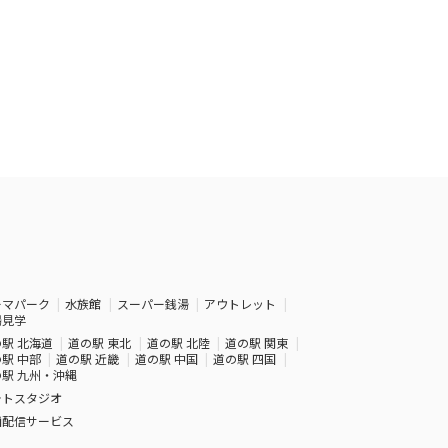
ーマパーク
水族館
スーパー銭湯
アウトレット
場見学
駅 北海道
道の駅 東北
道の駅 北陸
道の駅 関東
駅 中部
道の駅 近畿
道の駅 中国
道の駅 四国
駅 九州・沖縄
ォトスタジオ
画配信サービス