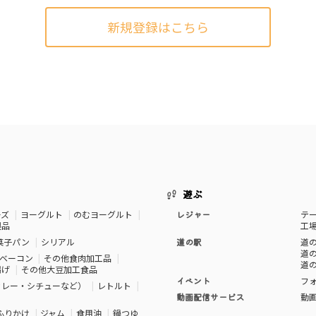
新規登録はこちら
遊ぶ
ーズ
ヨーグルト
のむヨーグルト
レジャー
テ
製品
工
菓子パン
シリアル
道の駅
道の
道の
ベーコン
その他食肉加工品
道の
揚げ
その他大豆加工食品
イベント
フ
カレー・シチューなど）
レトルト
動画配信サービス
動
ふりかけ
ジャム
食用油
鍋つゆ