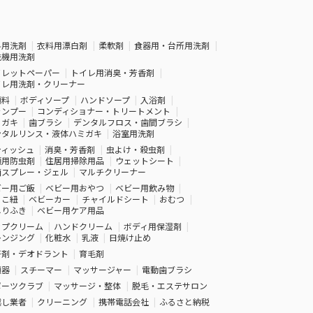
料用洗剤
衣料用漂白剤
柔軟剤
食器用・台所用洗剤
洗機用洗剤
イレットペーパー
トイレ用消臭・芳香剤
イレ用洗剤・クリーナー
顔料
ボディソープ
ハンドソープ
入浴剤
ャンプー
コンディショナー・トリートメント
ミガキ
歯ブラシ
デンタルフロス・歯間ブラシ
ンタルリンス・液体ハミガキ
浴室用洗剤
ティッシュ
消臭・芳香剤
虫よけ・殺虫剤
類用防虫剤
住居用掃除用品
ウェットシート
菌スプレー・ジェル
マルチクリーナー
ビー用ご飯
ベビー用おやつ
ベビー用飲み物
っこ紐
ベビーカー
チャイルドシート
おむつ
しりふき
ベビー用ケア用品
ップクリーム
ハンドクリーム
ボディ用保湿剤
レンジング
化粧水
乳液
日焼け止め
汗剤・デオドラント
育毛剤
顔器
スチーマー
マッサージャー
電動歯ブラシ
ポーツクラブ
マッサージ・整体
脱毛・エステサロン
越し業者
クリーニング
携帯電話会社
ふるさと納税