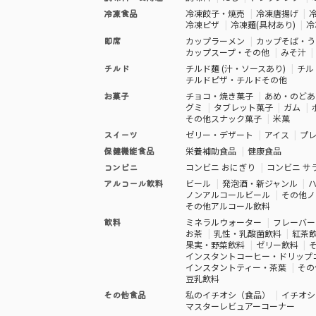
冷凍食品
冷凍餃子・焼売
冷凍唐揚げ
冷凍ピザ
冷凍麺(具材あり)
冷
即席
カップラーメン
カップそば・う
カップスープ・その他
みそ汁
チルド
チルド麺 (汁・ソースあり)
チル
チルドピザ・チルドその他
お菓子
チョコ・焼き菓子
あめ・のどあ
グミ
タブレット菓子
ガム
その他スナック菓子
米菓
スイーツ
ゼリー・デザート
アイス
プ
保健機能食品
栄養補助食品
健康食品
コンビニ
コンビニ おにぎり
コンビニ サ
アルコール飲料
ビール
発泡酒・新ジャンル
ノンアルコールビール
その他ノ
その他アルコール飲料
飲料
ミネラルウォーター
フレーバー
お茶
乳性・乳酸菌飲料
紅茶
果実・野菜飲料
ゼリー飲料
インスタントコーヒー・ドリップ
インスタントティー・茶葉
その
豆乳飲料
その他食品
私のイチオシ（食品）
イチオシ
マスターレビュアーコーナー