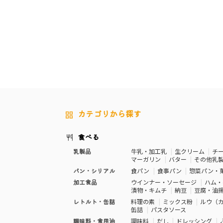
カテゴリから探す
食べる
乳製品
牛乳・加工乳
生クリーム
チ
マーガリン
バター
その他乳
パン・シリアル
食パン
食事パン
惣菜パン・
加工食品
ウインナー・ソーセージ
ハム・
漬物・キムチ
納豆
豆腐・油
レトルト・缶詰
料理の素
ミックス粉
ルウ（
缶詰
パスタソース
調味料・食用油
調味料
だし
ドレッシング