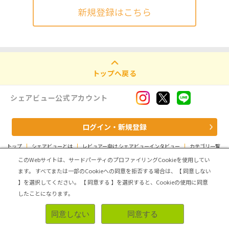
新規登録はこちら
トップへ戻る
シェアビュー公式アカウント
ログイン・新規登録
トップ
|
シェアビューとは
|
レビュアー向け シェアビューインタビュー
|
カテゴリ一覧
|
運営会社
|
個人情報の取扱いについて
|
利用規約
|
サイトマップ
このWebサイトは、サードパーティのプロファイリングCookieを使用してい
ます。
すべてまたは一部のCookieへの同意を拒否する場合は、【 同意しない
Copyright (C) ASMARQ Co.,Ltd. All Rights Reserved.
】を選択してください。
【 同意する 】を選択すると、Cookieの使用に同意
したことになります。
同意しない
同意する