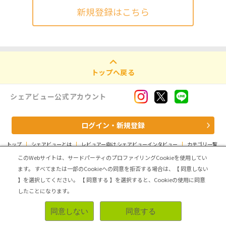
新規登録はこちら
トップへ戻る
シェアビュー公式アカウント
ログイン・新規登録
トップ
|
シェアビューとは
|
レビュアー向け シェアビューインタビュー
|
カテゴリ一覧
|
運営会社
|
個人情報の取扱いについて
|
利用規約
|
サイトマップ
このWebサイトは、サードパーティのプロファイリングCookieを使用してい
ます。
すべてまたは一部のCookieへの同意を拒否する場合は、【 同意しない
Copyright (C) ASMARQ Co.,Ltd. All Rights Reserved.
】を選択してください。
【 同意する 】を選択すると、Cookieの使用に同意
したことになります。
同意しない
同意する