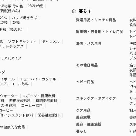
冷凍総菜 その他
冷凍米飯
凍麺(麺のみ)
暮らす
どん
カップ焼きそば
洗濯用品・キッチン用品
衣
袋麺
乾麺
食
ド麺（麺のみ）
消臭剤・芳香剤・トイレ用品
ト
ト
め
ソフトキャンディ
キャラメル
洗面・バス用具
洗
ポテトチップス
シ
ハ
レミアムアイス
デ
その他日用品
箱
衣
ラダ
除
ハイボール
チューハイ・カクテル
ベビー用品
ベ
ンアルコール飲料
抱
お
ウォーター
スポーツ・健康飲料
スキンケア・ボディケア
リ
飲料
無糖炭酸飲料
有糖炭酸飲料
ク
その他 飲料
コーヒー飲料
コーヒー
ケア用品
制
他 インスタント飲料
栄養補助飲料
美容家電
美
美容・健康施設
ス
の健康的な商品
暮らし
引