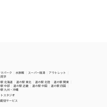
ーマパーク
水族館
スーパー銭湯
アウトレット
場見学
駅 北海道
道の駅 東北
道の駅 北陸
道の駅 関東
駅 中部
道の駅 近畿
道の駅 中国
道の駅 四国
駅 九州・沖縄
ォトスタジオ
画配信サービス