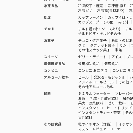
冷凍食品
冷凍餃子・焼売
冷凍唐揚げ
冷凍ピザ
冷凍麺(具材あり)
冷
即席
カップラーメン
カップそば・う
カップスープ・その他
みそ汁
チルド
チルド麺 (汁・ソースあり)
チル
チルドピザ・チルドその他
お菓子
チョコ・焼き菓子
あめ・のどあ
グミ
タブレット菓子
ガム
その他スナック菓子
米菓
スイーツ
ゼリー・デザート
アイス
プ
保健機能食品
栄養補助食品
健康食品
コンビニ
コンビニ おにぎり
コンビニ サ
アルコール飲料
ビール
発泡酒・新ジャンル
ノンアルコールビール
その他ノ
その他アルコール飲料
飲料
ミネラルウォーター
フレーバー
お茶
乳性・乳酸菌飲料
紅茶
果実・野菜飲料
ゼリー飲料
インスタントコーヒー・ドリップ
インスタントティー・茶葉
その
豆乳飲料
その他食品
私のイチオシ（食品）
イチオシ
マスターレビュアーコーナー