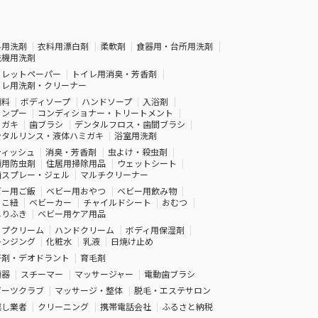
料用洗剤
衣料用漂白剤
柔軟剤
食器用・台所用洗剤
洗機用洗剤
イレットペーパー
トイレ用消臭・芳香剤
イレ用洗剤・クリーナー
顔料
ボディソープ
ハンドソープ
入浴剤
ャンプー
コンディショナー・トリートメント
ミガキ
歯ブラシ
デンタルフロス・歯間ブラシ
ンタルリンス・液体ハミガキ
浴室用洗剤
ティッシュ
消臭・芳香剤
虫よけ・殺虫剤
類用防虫剤
住居用掃除用品
ウェットシート
菌スプレー・ジェル
マルチクリーナー
ビー用ご飯
ベビー用おやつ
ベビー用飲み物
っこ紐
ベビーカー
チャイルドシート
おむつ
しりふき
ベビー用ケア用品
ップクリーム
ハンドクリーム
ボディ用保湿剤
レンジング
化粧水
乳液
日焼け止め
汗剤・デオドラント
育毛剤
顔器
スチーマー
マッサージャー
電動歯ブラシ
ポーツクラブ
マッサージ・整体
脱毛・エステサロン
越し業者
クリーニング
携帯電話会社
ふるさと納税