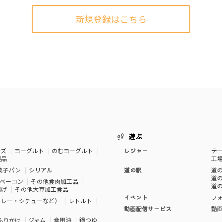
新規登録はこちら
遊ぶ
ーズ
ヨーグルト
のむヨーグルト
レジャー
テ
製品
工
菓子パン
シリアル
道の駅
道の
道の
ベーコン
その他食肉加工品
道の
揚げ
その他大豆加工食品
イベント
フ
カレー・シチューなど）
レトルト
動画配信サービス
動
ふりかけ
ジャム
食用油
鍋つゆ