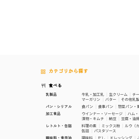
カテゴリから探す
食べる
乳製品
牛乳・加工乳
生クリーム
チ
マーガリン
バター
その他乳
パン・シリアル
食パン
食事パン
惣菜パン・
加工食品
ウインナー・ソーセージ
ハム・
漬物・キムチ
納豆
豆腐・油
レトルト・缶詰
料理の素
ミックス粉
ルウ（
缶詰
パスタソース
調味料・食用油
調味料
だし
ドレッシング