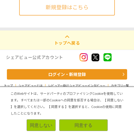
新規登録はこちら
トップへ戻る
シェアビュー公式アカウント
ログイン・新規登録
トップ
|
シェアビューとは
|
レビュアー向け シェアビューインタビュー
|
カテゴリ一覧
|
運営会社
|
個人情報の取扱いについて
|
利用規約
|
サイトマップ
このWebサイトは、サードパーティのプロファイリングCookieを使用してい
ます。
すべてまたは一部のCookieへの同意を拒否する場合は、【 同意しない
Copyright (C) ASMARQ Co.,Ltd. All Rights Reserved.
】を選択してください。
【 同意する 】を選択すると、Cookieの使用に同意
したことになります。
同意しない
同意する