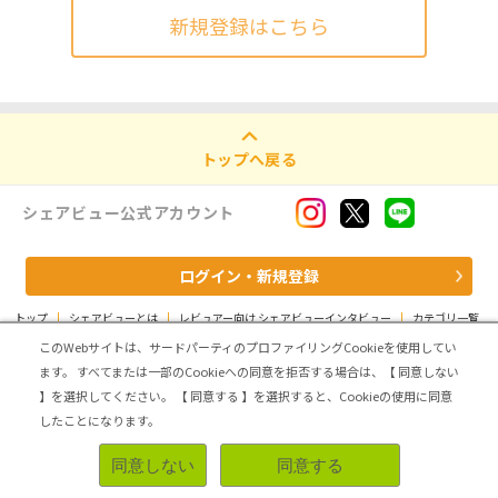
新規登録はこちら
トップへ戻る
シェアビュー公式アカウント
ログイン・新規登録
トップ
|
シェアビューとは
|
レビュアー向け シェアビューインタビュー
|
カテゴリ一覧
|
運営会社
|
個人情報の取扱いについて
|
利用規約
|
サイトマップ
このWebサイトは、サードパーティのプロファイリングCookieを使用してい
ます。
すべてまたは一部のCookieへの同意を拒否する場合は、【 同意しない
Copyright (C) ASMARQ Co.,Ltd. All Rights Reserved.
】を選択してください。
【 同意する 】を選択すると、Cookieの使用に同意
したことになります。
同意しない
同意する