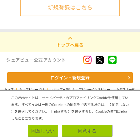
新規登録はこちら
トップへ戻る
シェアビュー公式アカウント
ログイン・新規登録
トップ
|
シェアビューとは
|
レビュアー向け シェアビューインタビュー
|
カテゴリ一覧
|
運営会社
|
個人情報の取扱いについて
|
利用規約
|
サイトマップ
このWebサイトは、サードパーティのプロファイリングCookieを使用してい
ます。
すべてまたは一部のCookieへの同意を拒否する場合は、【 同意しない
Copyright (C) ASMARQ Co.,Ltd. All Rights Reserved.
】を選択してください。
【 同意する 】を選択すると、Cookieの使用に同意
したことになります。
同意しない
同意する