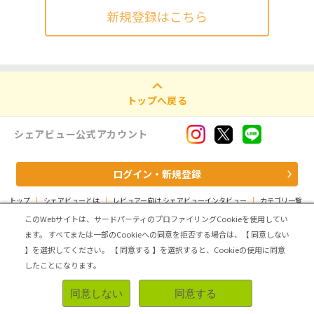
新規登録はこちら
トップへ戻る
シェアビュー公式アカウント
ログイン・新規登録
トップ
|
シェアビューとは
|
レビュアー向け シェアビューインタビュー
|
カテゴリ一覧
|
運営会社
|
個人情報の取扱いについて
|
利用規約
|
サイトマップ
このWebサイトは、サードパーティのプロファイリングCookieを使用してい
ます。
すべてまたは一部のCookieへの同意を拒否する場合は、【 同意しない
Copyright (C) ASMARQ Co.,Ltd. All Rights Reserved.
】を選択してください。
【 同意する 】を選択すると、Cookieの使用に同意
したことになります。
同意しない
同意する