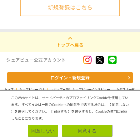
新規登録はこちら
トップへ戻る
シェアビュー公式アカウント
ログイン・新規登録
トップ
|
シェアビューとは
|
レビュアー向け シェアビューインタビュー
|
カテゴリ一覧
|
運営会社
|
個人情報の取扱いについて
|
利用規約
|
サイトマップ
このWebサイトは、サードパーティのプロファイリングCookieを使用してい
ます。
すべてまたは一部のCookieへの同意を拒否する場合は、【 同意しない
Copyright (C) ASMARQ Co.,Ltd. All Rights Reserved.
】を選択してください。
【 同意する 】を選択すると、Cookieの使用に同意
したことになります。
同意しない
同意する