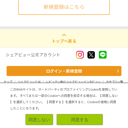
新規登録はこちら
トップへ戻る
シェアビュー公式アカウント
ログイン・新規登録
トップ
|
シェアビューとは
|
レビュアー向け シェアビューインタビュー
|
カテゴリ一覧
|
運営会社
|
個人情報の取扱いについて
|
利用規約
|
サイトマップ
このWebサイトは、サードパーティのプロファイリングCookieを使用してい
ます。
すべてまたは一部のCookieへの同意を拒否する場合は、【 同意しない
Copyright (C) ASMARQ Co.,Ltd. All Rights Reserved.
】を選択してください。
【 同意する 】を選択すると、Cookieの使用に同意
したことになります。
同意しない
同意する