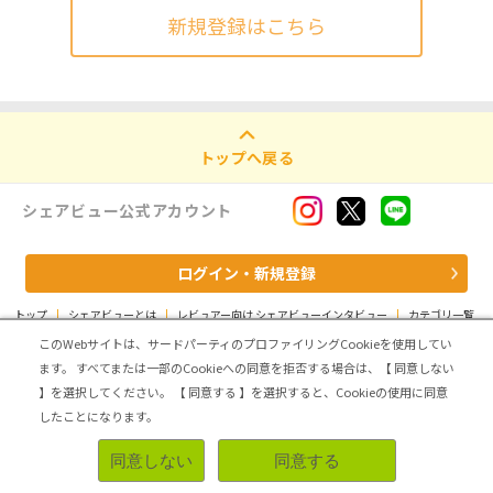
新規登録はこちら
トップへ戻る
シェアビュー公式アカウント
ログイン・新規登録
トップ
|
シェアビューとは
|
レビュアー向け シェアビューインタビュー
|
カテゴリ一覧
|
運営会社
|
個人情報の取扱いについて
|
利用規約
|
サイトマップ
このWebサイトは、サードパーティのプロファイリングCookieを使用してい
ます。
すべてまたは一部のCookieへの同意を拒否する場合は、【 同意しない
Copyright (C) ASMARQ Co.,Ltd. All Rights Reserved.
】を選択してください。
【 同意する 】を選択すると、Cookieの使用に同意
したことになります。
同意しない
同意する