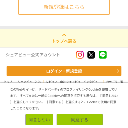
新規登録はこちら
トップへ戻る
シェアビュー公式アカウント
ログイン・新規登録
トップ
|
シェアビューとは
|
レビュアー向け シェアビューインタビュー
|
カテゴリ一覧
|
運営会社
|
個人情報の取扱いについて
|
利用規約
|
サイトマップ
このWebサイトは、サードパーティのプロファイリングCookieを使用してい
ます。
すべてまたは一部のCookieへの同意を拒否する場合は、【 同意しない
Copyright (C) ASMARQ Co.,Ltd. All Rights Reserved.
】を選択してください。
【 同意する 】を選択すると、Cookieの使用に同意
したことになります。
同意しない
同意する