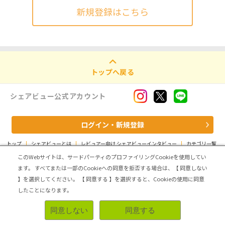
新規登録はこちら
トップへ戻る
シェアビュー公式アカウント
ログイン・新規登録
トップ
|
シェアビューとは
|
レビュアー向け シェアビューインタビュー
|
カテゴリ一覧
|
運営会社
|
個人情報の取扱いについて
|
利用規約
|
サイトマップ
このWebサイトは、サードパーティのプロファイリングCookieを使用してい
ます。
すべてまたは一部のCookieへの同意を拒否する場合は、【 同意しない
Copyright (C) ASMARQ Co.,Ltd. All Rights Reserved.
】を選択してください。
【 同意する 】を選択すると、Cookieの使用に同意
したことになります。
同意しない
同意する