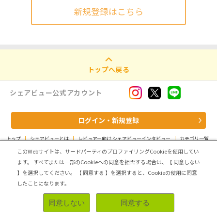
新規登録はこちら
トップへ戻る
シェアビュー公式アカウント
ログイン・新規登録
トップ
|
シェアビューとは
|
レビュアー向け シェアビューインタビュー
|
カテゴリ一覧
|
運営会社
|
個人情報の取扱いについて
|
利用規約
|
サイトマップ
このWebサイトは、サードパーティのプロファイリングCookieを使用してい
ます。
すべてまたは一部のCookieへの同意を拒否する場合は、【 同意しない
Copyright (C) ASMARQ Co.,Ltd. All Rights Reserved.
】を選択してください。
【 同意する 】を選択すると、Cookieの使用に同意
したことになります。
同意しない
同意する