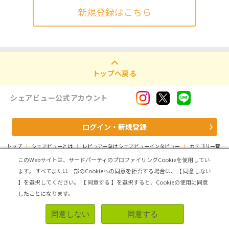
新規登録はこちら
トップへ戻る
シェアビュー公式アカウント
ログイン・新規登録
トップ
|
シェアビューとは
|
レビュアー向け シェアビューインタビュー
|
カテゴリ一覧
|
運営会社
|
個人情報の取扱いについて
|
利用規約
|
サイトマップ
このWebサイトは、サードパーティのプロファイリングCookieを使用してい
ます。
すべてまたは一部のCookieへの同意を拒否する場合は、【 同意しない
Copyright (C) ASMARQ Co.,Ltd. All Rights Reserved.
】を選択してください。
【 同意する 】を選択すると、Cookieの使用に同意
したことになります。
同意しない
同意する