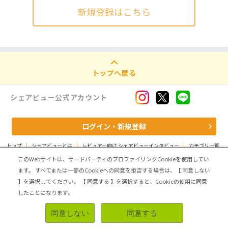
新規登録はこちら
トップへ戻る
シェアビュー公式アカウント
ログイン・新規登録
トップ
|
シェアビューとは
|
レビュアー向け シェアビューインタビュー
|
カテゴリ一覧
|
運営会社
|
個人情報の取扱いについて
|
利用規約
|
サイトマップ
このWebサイトは、サードパーティのプロファイリングCookieを使用してい
ます。
すべてまたは一部のCookieへの同意を拒否する場合は、【 同意しない
Copyright (C) ASMARQ Co.,Ltd. All Rights Reserved.
】を選択してください。
【 同意する 】を選択すると、Cookieの使用に同意
したことになります。
同意しない
同意する