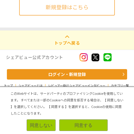
新規登録はこちら
トップへ戻る
シェアビュー公式アカウント
ログイン・新規登録
トップ
|
シェアビューとは
|
レビュアー向け シェアビューインタビュー
|
カテゴリ一覧
|
運営会社
|
個人情報の取扱いについて
|
利用規約
|
サイトマップ
このWebサイトは、サードパーティのプロファイリングCookieを使用してい
ます。
すべてまたは一部のCookieへの同意を拒否する場合は、【 同意しない
Copyright (C) ASMARQ Co.,Ltd. All Rights Reserved.
】を選択してください。
【 同意する 】を選択すると、Cookieの使用に同意
したことになります。
同意しない
同意する