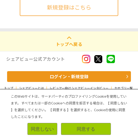
新規登録はこちら
トップへ戻る
シェアビュー公式アカウント
ログイン・新規登録
トップ
|
シェアビューとは
|
レビュアー向け シェアビューインタビュー
|
カテゴリ一覧
|
運営会社
|
個人情報の取扱いについて
|
利用規約
|
サイトマップ
このWebサイトは、サードパーティのプロファイリングCookieを使用してい
ます。
すべてまたは一部のCookieへの同意を拒否する場合は、【 同意しない
Copyright (C) ASMARQ Co.,Ltd. All Rights Reserved.
】を選択してください。
【 同意する 】を選択すると、Cookieの使用に同意
したことになります。
同意しない
同意する