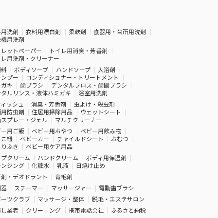
料用洗剤
衣料用漂白剤
柔軟剤
食器用・台所用洗剤
洗機用洗剤
イレットペーパー
トイレ用消臭・芳香剤
イレ用洗剤・クリーナー
顔料
ボディソープ
ハンドソープ
入浴剤
ャンプー
コンディショナー・トリートメント
ミガキ
歯ブラシ
デンタルフロス・歯間ブラシ
ンタルリンス・液体ハミガキ
浴室用洗剤
ティッシュ
消臭・芳香剤
虫よけ・殺虫剤
類用防虫剤
住居用掃除用品
ウェットシート
菌スプレー・ジェル
マルチクリーナー
ビー用ご飯
ベビー用おやつ
ベビー用飲み物
っこ紐
ベビーカー
チャイルドシート
おむつ
しりふき
ベビー用ケア用品
ップクリーム
ハンドクリーム
ボディ用保湿剤
レンジング
化粧水
乳液
日焼け止め
汗剤・デオドラント
育毛剤
顔器
スチーマー
マッサージャー
電動歯ブラシ
ポーツクラブ
マッサージ・整体
脱毛・エステサロン
越し業者
クリーニング
携帯電話会社
ふるさと納税