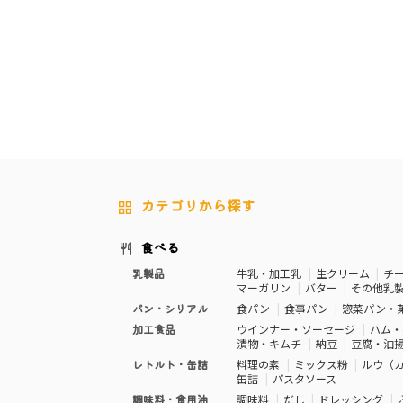
カテゴリから探す
食べる
乳製品
牛乳・加工乳
生クリーム
チ
マーガリン
バター
その他乳
パン・シリアル
食パン
食事パン
惣菜パン・
加工食品
ウインナー・ソーセージ
ハム・
漬物・キムチ
納豆
豆腐・油
レトルト・缶詰
料理の素
ミックス粉
ルウ（
缶詰
パスタソース
調味料・食用油
調味料
だし
ドレッシング