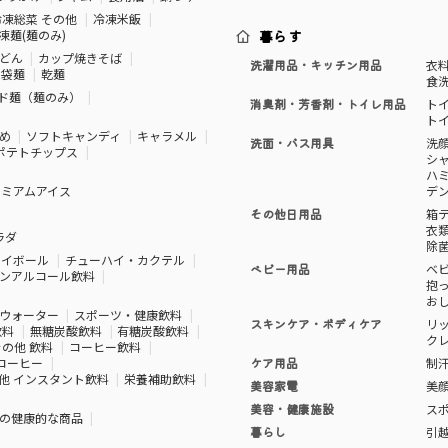
冷凍総菜 その他
冷凍米飯
凍麺(麺のみ)
暮らす
どん
カップ焼きそば
洗濯用品・キッチン用品
衣
袋麺
乾麺
食
ド麺（麺のみ）
消臭剤・芳香剤・トイレ用品
ト
ト
め
ソフトキャンディ
キャラメル
洗面・バス用具
洗
ポテトチップス
シ
ハ
レミアムアイス
デ
その他日用品
箱
衣
ラダ
除
ハイボール
チューハイ・カクテル
ベビー用品
ベ
ンアルコール飲料
抱
お
ウォーター
スポーツ・健康飲料
スキンケア・ボディケア
リ
飲料
無糖炭酸飲料
有糖炭酸飲料
ク
その他 飲料
コーヒー飲料
コーヒー
ケア用品
制
他 インスタント飲料
栄養補助飲料
美容家電
美
美容・健康施設
ス
の健康的な商品
暮らし
引