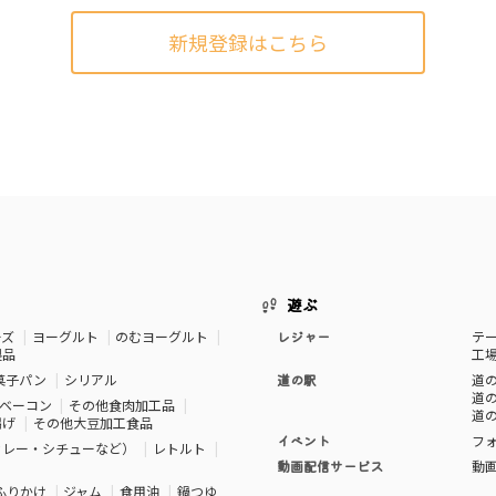
新規登録はこちら
遊ぶ
ーズ
ヨーグルト
のむヨーグルト
レジャー
テ
製品
工
菓子パン
シリアル
道の駅
道の
道の
ベーコン
その他食肉加工品
道の
揚げ
その他大豆加工食品
イベント
フ
カレー・シチューなど）
レトルト
動画配信サービス
動
ふりかけ
ジャム
食用油
鍋つゆ