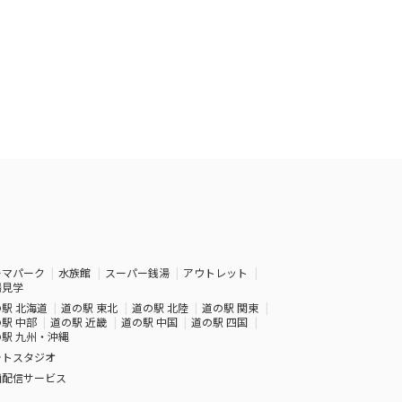
ーマパーク
水族館
スーパー銭湯
アウトレット
場見学
駅 北海道
道の駅 東北
道の駅 北陸
道の駅 関東
駅 中部
道の駅 近畿
道の駅 中国
道の駅 四国
駅 九州・沖縄
ォトスタジオ
画配信サービス