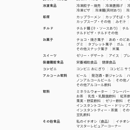
冷凍食品
冷凍餃子・焼売
冷凍唐揚げ
冷凍ピザ
冷凍麺(具材あり)
冷
即席
カップラーメン
カップそば・う
カップスープ・その他
みそ汁
チルド
チルド麺 (汁・ソースあり)
チル
チルドピザ・チルドその他
お菓子
チョコ・焼き菓子
あめ・のどあ
グミ
タブレット菓子
ガム
その他スナック菓子
米菓
スイーツ
ゼリー・デザート
アイス
プ
保健機能食品
栄養補助食品
健康食品
コンビニ
コンビニ おにぎり
コンビニ サ
アルコール飲料
ビール
発泡酒・新ジャンル
ノンアルコールビール
その他ノ
その他アルコール飲料
飲料
ミネラルウォーター
フレーバー
お茶
乳性・乳酸菌飲料
紅茶
果実・野菜飲料
ゼリー飲料
インスタントコーヒー・ドリップ
インスタントティー・茶葉
その
豆乳飲料
その他食品
私のイチオシ（食品）
イチオシ
マスターレビュアーコーナー