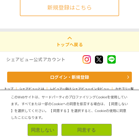
新規登録はこちら
トップへ戻る
シェアビュー公式アカウント
ログイン・新規登録
トップ
|
シェアビューとは
|
レビュアー向け シェアビューインタビュー
|
カテゴリ一覧
|
運営会社
|
個人情報の取扱いについて
|
利用規約
|
サイトマップ
このWebサイトは、サードパーティのプロファイリングCookieを使用してい
ます。
すべてまたは一部のCookieへの同意を拒否する場合は、【 同意しない
Copyright (C) ASMARQ Co.,Ltd. All Rights Reserved.
】を選択してください。
【 同意する 】を選択すると、Cookieの使用に同意
したことになります。
同意しない
同意する