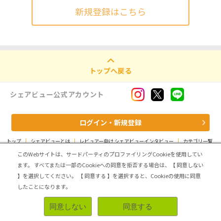
新規登録はこちら
トップへ戻る
シェアビュー公式アカウント
ログイン・新規登録
トップ
|
シェアビューとは
|
レビュアー向け シェアビューインタビュー
|
カテゴリ一覧
|
運営会社
|
個人情報の取扱いについて
|
利用規約
|
サイトマップ
このWebサイトは、サードパーティのプロファイリングCookieを使用してい
ます。
すべてまたは一部のCookieへの同意を拒否する場合は、【 同意しない
Copyright (C) ASMARQ Co.,Ltd. All Rights Reserved.
】を選択してください。
【 同意する 】を選択すると、Cookieの使用に同意
したことになります。
同意しない
同意する