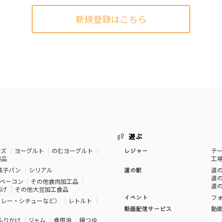
新規登録はこちら
遊ぶ
ーズ
ヨーグルト
のむヨーグルト
レジャー
テ
製品
工
菓子パン
シリアル
道の駅
道の
道の
ベーコン
その他食肉加工品
道の
揚げ
その他大豆加工食品
イベント
フ
カレー・シチューなど）
レトルト
動画配信サービス
動
ふりかけ
ジャム
食用油
鍋つゆ