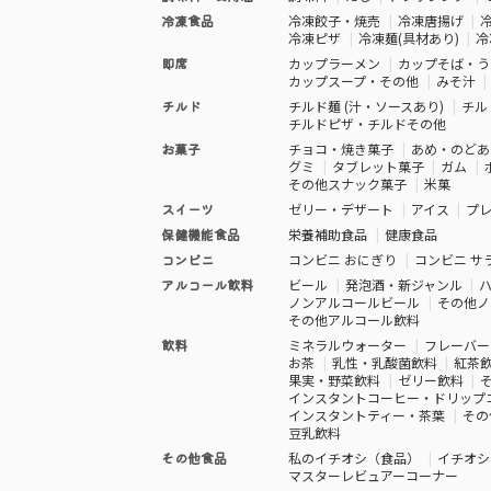
冷凍食品
冷凍餃子・焼売
冷凍唐揚げ
冷凍ピザ
冷凍麺(具材あり)
冷
即席
カップラーメン
カップそば・う
カップスープ・その他
みそ汁
チルド
チルド麺 (汁・ソースあり)
チル
チルドピザ・チルドその他
お菓子
チョコ・焼き菓子
あめ・のどあ
グミ
タブレット菓子
ガム
その他スナック菓子
米菓
スイーツ
ゼリー・デザート
アイス
プ
保健機能食品
栄養補助食品
健康食品
コンビニ
コンビニ おにぎり
コンビニ サ
アルコール飲料
ビール
発泡酒・新ジャンル
ノンアルコールビール
その他ノ
その他アルコール飲料
飲料
ミネラルウォーター
フレーバー
お茶
乳性・乳酸菌飲料
紅茶
果実・野菜飲料
ゼリー飲料
インスタントコーヒー・ドリップ
インスタントティー・茶葉
その
豆乳飲料
その他食品
私のイチオシ（食品）
イチオシ
マスターレビュアーコーナー