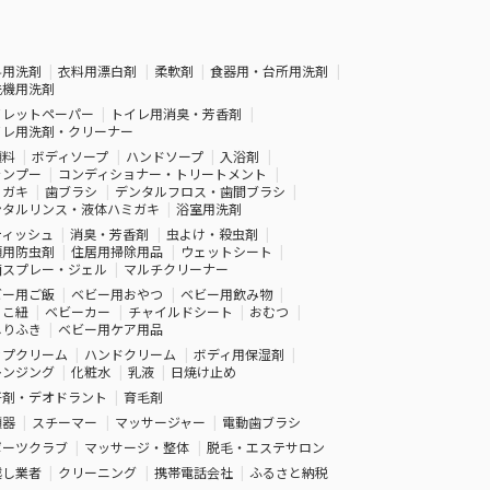
料用洗剤
衣料用漂白剤
柔軟剤
食器用・台所用洗剤
洗機用洗剤
イレットペーパー
トイレ用消臭・芳香剤
イレ用洗剤・クリーナー
顔料
ボディソープ
ハンドソープ
入浴剤
ャンプー
コンディショナー・トリートメント
ミガキ
歯ブラシ
デンタルフロス・歯間ブラシ
ンタルリンス・液体ハミガキ
浴室用洗剤
ティッシュ
消臭・芳香剤
虫よけ・殺虫剤
類用防虫剤
住居用掃除用品
ウェットシート
菌スプレー・ジェル
マルチクリーナー
ビー用ご飯
ベビー用おやつ
ベビー用飲み物
っこ紐
ベビーカー
チャイルドシート
おむつ
しりふき
ベビー用ケア用品
ップクリーム
ハンドクリーム
ボディ用保湿剤
レンジング
化粧水
乳液
日焼け止め
汗剤・デオドラント
育毛剤
顔器
スチーマー
マッサージャー
電動歯ブラシ
ポーツクラブ
マッサージ・整体
脱毛・エステサロン
越し業者
クリーニング
携帯電話会社
ふるさと納税