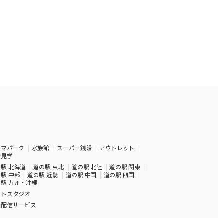
ーマパーク
水族館
スーパー銭湯
アウトレット
場見学
駅 北海道
道の駅 東北
道の駅 北陸
道の駅 関東
駅 中部
道の駅 近畿
道の駅 中国
道の駅 四国
駅 九州・沖縄
ォトスタジオ
画配信サービス