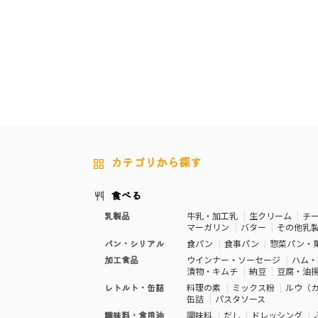
カテゴリから探す
食べる
乳製品
牛乳・加工乳
生クリーム
チ
マーガリン
バター
その他乳
パン・シリアル
食パン
食事パン
惣菜パン・
加工食品
ウインナー・ソーセージ
ハム・
漬物・キムチ
納豆
豆腐・油
レトルト・缶詰
料理の素
ミックス粉
ルウ（
缶詰
パスタソース
調味料・食用油
調味料
だし
ドレッシング