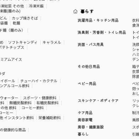
冷凍総菜 その他
冷凍米飯
凍麺(麺のみ)
暮らす
どん
カップ焼きそば
洗濯用品・キッチン用品
衣
袋麺
乾麺
食
ド麺（麺のみ）
消臭剤・芳香剤・トイレ用品
ト
ト
め
ソフトキャンディ
キャラメル
洗面・バス用具
洗
ポテトチップス
シ
ハ
レミアムアイス
デ
その他日用品
箱
衣
ラダ
除
ハイボール
チューハイ・カクテル
ベビー用品
ベ
ンアルコール飲料
抱
お
ウォーター
スポーツ・健康飲料
スキンケア・ボディケア
リ
飲料
無糖炭酸飲料
有糖炭酸飲料
ク
その他 飲料
コーヒー飲料
コーヒー
ケア用品
制
他 インスタント飲料
栄養補助飲料
美容家電
美
美容・健康施設
ス
の健康的な商品
暮らし
引