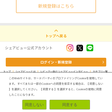
新規登録はこちら
トップへ戻る
シェアビュー公式アカウント
ログイン・新規登録
トップ
|
シェアビューとは
|
レビュアー向け シェアビューインタビュー
|
カテゴリ一覧
|
運営会社
|
個人情報の取扱いについて
|
利用規約
|
サイトマップ
このWebサイトは、サードパーティのプロファイリングCookieを使用してい
ます。
すべてまたは一部のCookieへの同意を拒否する場合は、【 同意しない
Copyright (C) ASMARQ Co.,Ltd. All Rights Reserved.
】を選択してください。
【 同意する 】を選択すると、Cookieの使用に同意
したことになります。
同意しない
同意する