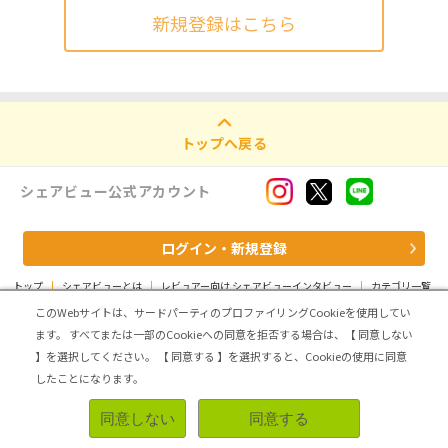
新規登録はこちら
トップへ戻る
シェアビュー公式アカウント
ログイン・新規登録
トップ
|
シェアビューとは
|
レビュアー向け シェアビューインタビュー
|
カテゴリ一覧
|
運営会社
|
個人情報の取扱いについて
|
利用規約
|
サイトマップ
このWebサイトは、サードパーティのプロファイリングCookieを使用してい
ます。
すべてまたは一部のCookieへの同意を拒否する場合は、【 同意しない
Copyright (C) ASMARQ Co.,Ltd. All Rights Reserved.
】を選択してください。
【 同意する 】を選択すると、Cookieの使用に同意
したことになります。
同意しない
同意する